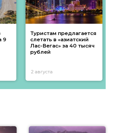
з
Туристам предлагается
Туры 
 9
слетать в «азиатский
подеш
Лас-Вегас» за 40 тысяч
тысяч
рублей
2 августа
1 авгу