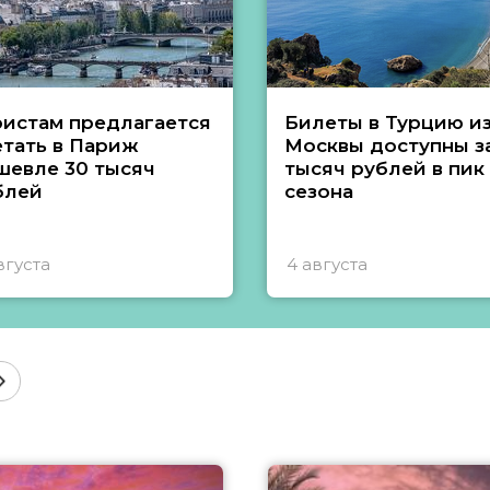
ристам предлагается
Билеты в Турцию и
етать в Париж
Москвы доступны за
шевле 30 тысяч
тысяч рублей в пик
блей
сезона
вгуста
4 августа