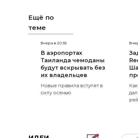
Ещё по
теме
Вчера в 20:55
Вчер
В аэропортах
За
Таиланда чемоданы
Red
будут вскрывать без
Ша
их владельцев
пр
Новые правила вступят в
Как
силу осенью
дал
рей
ИДЕИ