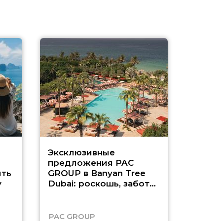
Эксклюзивные
Как п
предложения PAC
насыщ
ть
GROUP в Banyan Tree
Рас-э
у
Dubai: роскошь, забота
о детях и выгода до
45%
PAC GROUP
Русск