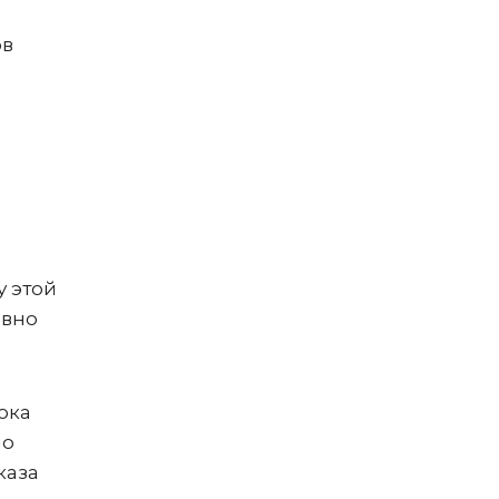
ов
у этой
авно
ока
по
каза