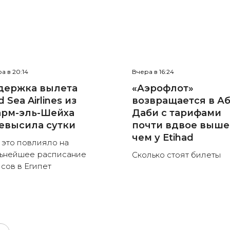
а в 20:14
Вчера в 16:24
держка вылета
«Аэрофлот»
 Sea Airlines из
возвращается в Аб
рм-эль-Шейха
Даби с тарифами
евысила сутки
почти вдвое выше
чем у Etihad
 это повлияло на
ьнейшее расписание
Сколько стоят билеты
сов в Египет