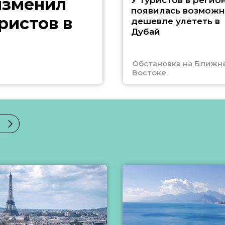
изменил
У туристов в регио
появилась возможн
ристов в
дешевле улететь в
Дубай
Обстановка на Ближн
Востоке