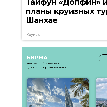
Тайфун «Долфин» 
планы круизных ту
Шанхае
Круизы
БИРЖА
Новости об изменении
цен и спецпредложениях