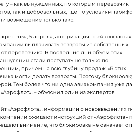
ату – как вынужденных, по которым перевозчик
ов, так и добровольных, где по условиям тариф
и возмещение только такс.
скресенья, 5 апреля, авторизация от «Аэрофлота»
акомпании выплачивать возвраты из собственных
 от перевозчика. В последние дни объем этих
 аннуляции стали поступать не только по
енним, причем на всю глубину продаж. «В этих
зчика могли делать возвраты. Поэтому блокировк
ой. Тем более что ни одна авиакомпания уже д
 «Аэрофлот», – объяснил один из экспертов.
айт «Аэрофлота», информации о нововведениях п
акомпании ожидают инструкций от «Аэрофлота» 
ащают внимание, что блокировка не означает от