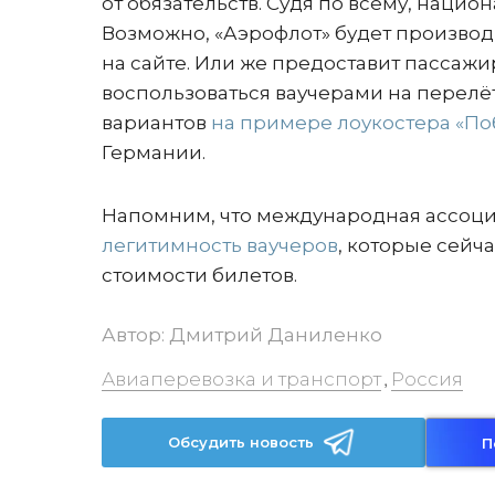
от обязательств. Судя по всему, наци
Возможно, «Аэрофлот» будет производ
на сайте. Или же предоставит пассажи
воспользоваться ваучерами на перелё
вариантов
на примере лоукостера «По
Германии.
Напомним, что международная ассоци
легитимность ваучеров
, которые сейч
стоимости билетов.
Автор:
Дмитрий Даниленко
Авиаперевозка и транспорт
Россия
,
Обсудить новость
П