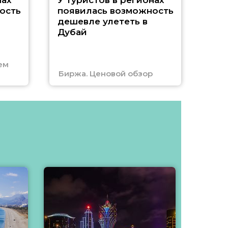
A
нах
У туристов в регионах
ость
появилась возможность
А
дешевле улететь в
Дубай
г
ем
Биржа. Ценовой обзор
Отм