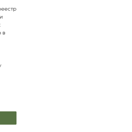
реестр
 и
х
 в
у