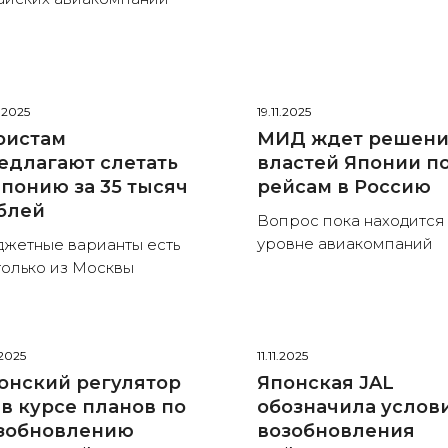
1.2025
19.11.2025
ристам
МИД ждет решен
едлагают слетать
властей Японии п
Японию за 35 тысяч
рейсам в Россию
блей
Вопрос пока находится
уровне авиакомпаний
жетные варианты есть
только из Москвы
.2025
11.11.2025
онский регулятор
Японская JAL
 в курсе планов по
обозначила услов
зобновлению
возобновления