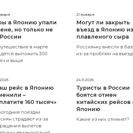
нваря
21 января
ры в Японию упали
Могут ли закрыть
цене, но только не
въезд в Японию из
 России
плавленого сыра
путешествие в марте
Россиянку внесли в баз
дется выложить 300
из-за проблем на въезд
яч и выше
.2025
24.11.2025
аш рейс в Японию
Туристы в России
менили –
боятся отмен
платите 160 тысяч»
китайских рейсов 
Японию
огодние поездки
сиян страдают из-за
Какие из них отменят?
ращения вылетов
айских авиакомпаний