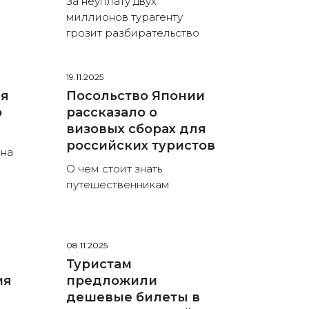
За неуплату двух
миллионов турагенту
грозит разбирательство
19.11.2025
ия
Посольство Японии
о
рассказало о
визовых сборах для
российских туристов
 на
О чем стоит знать
путешественникам
08.11.2025
Туристам
ия
предложили
дешевые билеты в