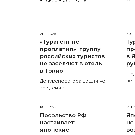
в Токио в один конец
21.11.2025
20.1
«Турагент не
Ту
проплатил»: группу
пр
российских туристов
в 
не заселяют в отель
ру
в Токио
Бюд
не 
До туроператора дошли не
все деньги
18.11.2025
14.11
Посольство РФ
Яп
настаивает:
не
японские
во