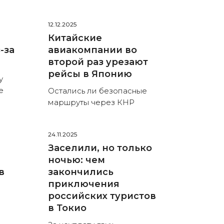
12.12.2025
Китайские
-за
авиакомпании во
второй раз урезают
рейсы в Японию
у
е
Остались ли безопасные
маршруты через КНР
24.11.2025
Заселили, но только
ночью: чем
в
закончились
приключения
российских туристов
в Токио