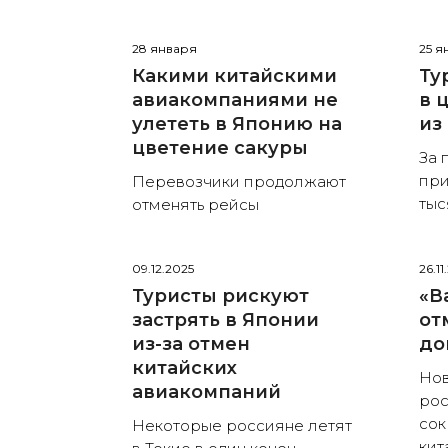
28 января
25 я
Какими китайскими
Ту
авиакомпаниями не
в 
улететь в Японию на
из
цветение сакуры
За 
при
Перевозчики продолжают
тыс
отменять рейсы
09.12.2025
26.11
Туристы рискуют
«В
застрять в Японии
от
из-за отмен
до
китайских
Нов
авиакомпаний
рос
сок
Некоторые россияне летят
кит