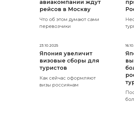
авиакомпании ждут
пр
рейсов в Москву
Ро
Что об этом думают сами
Нес
перевозчики
тур
23.10.2025
16.1
Япония увеличит
Яп
визовые сборы для
вы
туристов
бо
ро
Как сейчас оформляют
ту
визы россиянам
Пос
бол