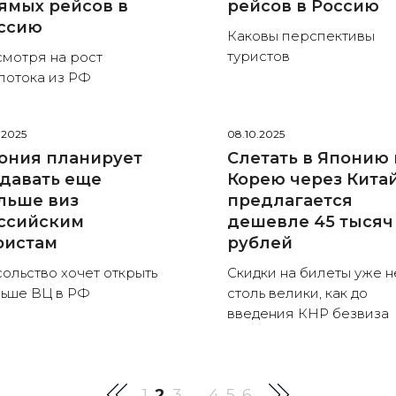
ямых рейсов в
рейсов в Россию
ссию
Каковы перспективы
туристов
мотря на рост
потока из РФ
0.2025
08.10.2025
ония планирует
Слетать в Японию 
давать еще
Корею через Кита
льше виз
предлагается
ссийским
дешевле 45 тысяч
ристам
рублей
ольство хочет открыть
Скидки на билеты уже н
ьше ВЦ в РФ
столь велики, как до
введения КНР безвиза
1
2
3
4
5
6