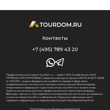
Контакты
+7 (495) 789 43 20
Профессиональный портал TourDom.ru — проект ООО «Служба Банко», ИНН
7717787433, ОГРН 1147746708284. Свидетельство о регистрации СМИ Эл № ФС77-48328
от 23.01.2012 г. выдано Федеральной службой по надзору в сфере связи,
информационных технологий и массовых коммуникаций (Роскомнадзор).
Оперативная информация о туристическом рынке в России и во всем мире.
Новости, рыночная аналитика. Профессиональный туристический форум.
Вебинары, тренинги. При перепечатке материалов или частичном цитировании
ссылка на портал TourDom.ru обязательна. Отдельные публикации могут
содержать информацию, не предназначенную для пользователей до 16 лет.
Политика конфиденциальности