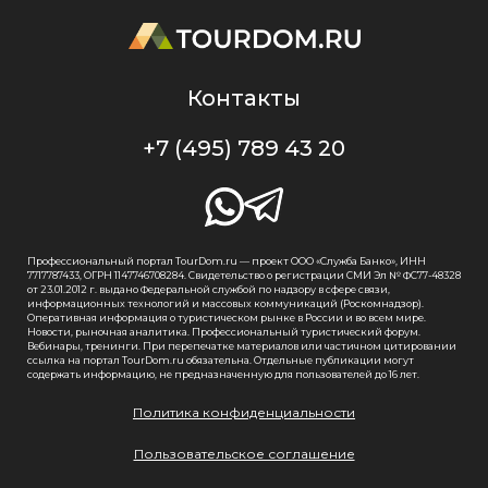
Контакты
+7 (495) 789 43 20
Профессиональный портал TourDom.ru — проект ООО «Служба Банко», ИНН
7717787433, ОГРН 1147746708284. Свидетельство о регистрации СМИ Эл № ФС77-48328
от 23.01.2012 г. выдано Федеральной службой по надзору в сфере связи,
информационных технологий и массовых коммуникаций (Роскомнадзор).
Оперативная информация о туристическом рынке в России и во всем мире.
Новости, рыночная аналитика. Профессиональный туристический форум.
Вебинары, тренинги. При перепечатке материалов или частичном цитировании
ссылка на портал TourDom.ru обязательна. Отдельные публикации могут
содержать информацию, не предназначенную для пользователей до 16 лет.
Политика конфиденциальности
Пользовательское соглашение