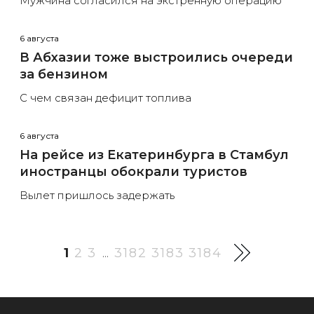
Мужчина согласился на экстренную операцию
6 августа
В Абхазии тоже выстроились очереди
за бензином
С чем связан дефицит топлива
6 августа
На рейсе из Екатеринбурга в Стамбул
иностранцы обокрали туристов
Вылет пришлось задержать
1
2
3
3182
3183
3184
...