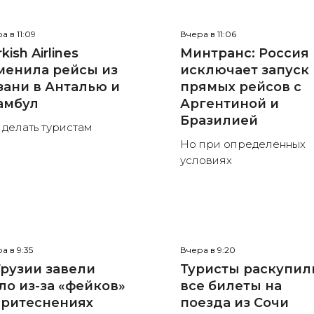
а в 11:09
Вчера в 11:06
kish Airlines
Минтранс: Россия
менила рейсы из
исключает запуск
зани в Анталью и
прямых рейсов с
амбул
Аргентиной и
Бразилией
 делать туристам
Но при определенных
условиях
а в 9:35
Вчера в 9:20
Грузии завели
Туристы раскупил
ло из-за «фейков»
все билеты на
притеснениях
поезда из Сочи