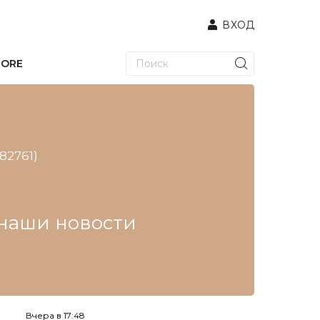
ВХОД
TORE
(82761)
е наши новости
Вчера в 17:48