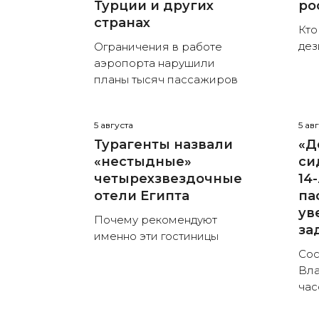
Турции и других
ро
странах
Кто
де
Ограничения в работе
аэропорта нарушили
планы тысяч пассажиров
5 августа
5 ав
Турагенты назвали
«Д
«нестыдные»
си
четырехзвездочные
14
отели Египта
па
ув
Почему рекомендуют
за
именно эти гостиницы
Сос
Вла
час