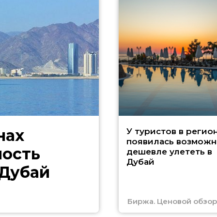
нах
У туристов в регио
появилась возможн
ность
дешевле улететь в
Дубай
 Дубай
Биржа. Ценовой обзор