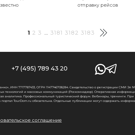
звестно
отправку рейсов
1
2
3
3181
3182
3183
...
+7 (495) 789 43 20
о», ИНН 7717787433, ОГРН 1147746708284. Свидетельство о регистрации СМИ Эл № Ф
ых технологий и массовых коммуникаций (Роскомнадзор). Оперативная информаци
ная аналитика. Профессиональный туристический форум. Вебинары, тренинги. При
 портал TourDom.ru обязательна. Отдельные публикации могут содержать информа
овательское соглашение