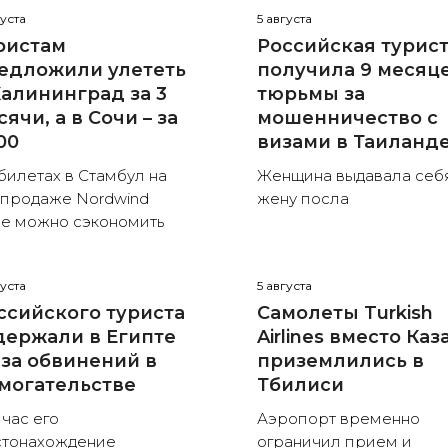
густа
5 августа
ристам
Российская турис
едложили улететь
получила 9 месяц
Калининград за 3
тюрьмы за
сячи, а в Сочи – за
мошенничество с
00
визами в Таиланд
билетах в Стамбул на
Женщина выдавала себ
продаже Nordwind
жену посла
е можно сэкономить
густа
5 августа
ссийского туриста
Самолеты Turkish
держали в Египте
Airlines вместо Каз
-за обвинений в
приземлились в
могательстве
Тбилиси
час его
Аэропорт временно
тонахождение
ограничил прием и