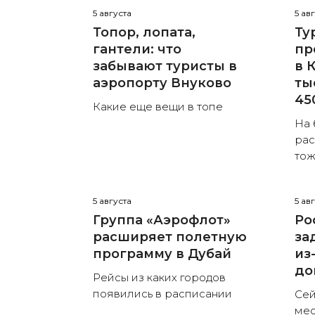
5 августа
5 ав
Топор, лопата,
Ту
гантели: что
пр
забывают туристы в
в 
аэропорту Внуково
ты
45
Какие еще вещи в топе
На 
рас
тож
5 августа
5 ав
Группа «Аэрофлот»
Ро
расширяет полетную
за
программу в Дубай
из
до
Рейсы из каких городов
появились в расписании
Сей
мес