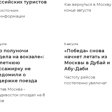
ссийских туристов
Как вернуться в Москву
конце августа
 источник
зинформации
густа
5 августа
о полуночи
«Победа» снова
дела на вокзале»:
начнет летать из
-летнюю
Москвы в Дубай и
ссажирку не
Абу-Даби
едомили о
Частоту рейсов
держке поезда
постепенно увеличат
тав Москва –
дивосток опоздал на 8
ов