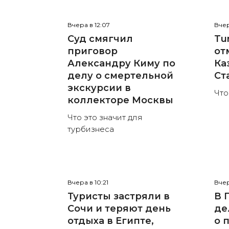
Вчера в 12:07
Вчер
Суд смягчил
Tur
приговор
от
Александру Киму по
Ка
делу о смертельной
Ст
экскурсии в
Что
коллекторе Москвы
Что это значит для
турбизнеса
Вчера в 10:21
Вчер
Туристы застряли в
В 
Сочи и теряют день
де
отдыха в Египте,
о 