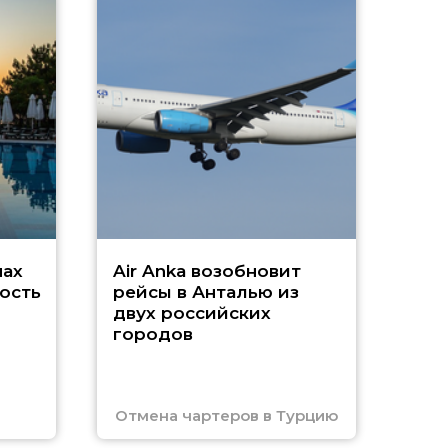
A
А
г
Чар
нах
Air Anka возобновит
ость
рейсы в Анталью из
двух российских
городов
Отмена чартеров в Турцию