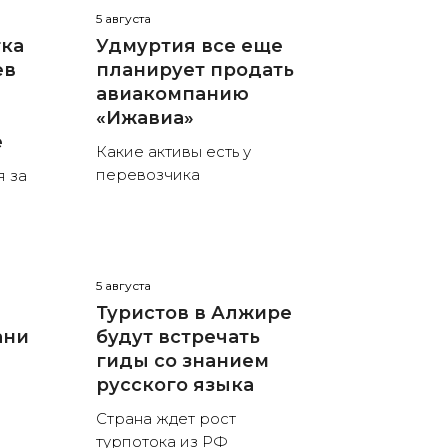
5 августа
тка
Удмуртия все еще
ев
планирует продать
авиакомпанию
«Ижавиа»
е
Какие активы есть у
перевозчика
я за
5 августа
Туристов в Алжире
ани
будут встречать
гиды со знанием
русского языка
Страна ждет рост
турпотока из РФ