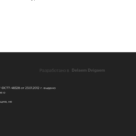
Разработано в
Delaem Dvigaem
С77-48328 от 23.01.2012 г. выдано
я о
цию, не