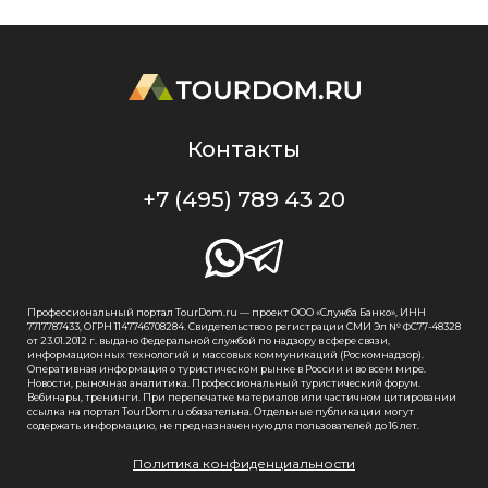
Контакты
+7 (495) 789 43 20
Профессиональный портал TourDom.ru — проект ООО «Служба Банко», ИНН
7717787433, ОГРН 1147746708284. Свидетельство о регистрации СМИ Эл № ФС77-48328
от 23.01.2012 г. выдано Федеральной службой по надзору в сфере связи,
информационных технологий и массовых коммуникаций (Роскомнадзор).
Оперативная информация о туристическом рынке в России и во всем мире.
Новости, рыночная аналитика. Профессиональный туристический форум.
Вебинары, тренинги. При перепечатке материалов или частичном цитировании
ссылка на портал TourDom.ru обязательна. Отдельные публикации могут
содержать информацию, не предназначенную для пользователей до 16 лет.
Политика конфиденциальности