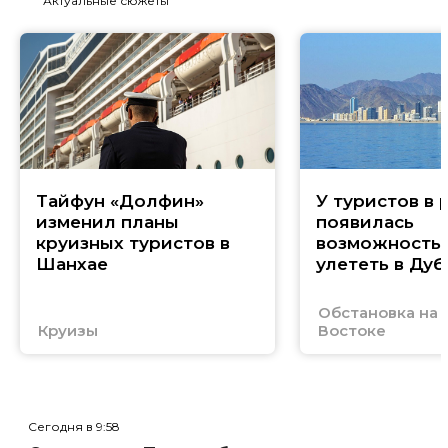
Актуальные сюжеты
Тайфун «Долфин»
У туристов в 
изменил планы
появилась
круизных туристов в
возможность
Шанхае
улететь в Дуб
Обстановка на
Круизы
Востоке
Сегодня в 9:58