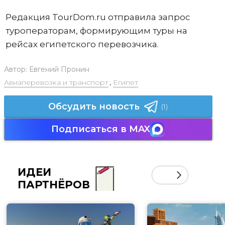
Редакция TourDom.ru отправила запрос
туроператорам, формирующим туры на
рейсах египетского перевозчика.
Автор:
Евгений Пронин
Авиаперевозка и транспорт
,
Египет
Обсудить новость
(1)
Подписаться в MAX
ИДЕИ
ПАРТНЁРОВ