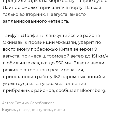
продлили отдых на море сразу на трое суток.
Лайнер сможет причалить в порту Шанхая
только во вторник, 11 августа, вместо
запланированного четверга.
Тайфун «Долфин», движущийся из района
Окинавы к провинции Чжэцзян, ударит по
восточному побережью Китая вечером 9
августа, принеся штормовой ветер до 151 км/ч
и обильные осадки до 550 мм. Власти ввели
режим экстренного реагирования,
приостановив работу 162 паромных линий и
укрыв суда из-за угрозы затопления
прибрежных районов, сообщает Bloomberg.
Автор:
Татьяна Серебрякова
Круизы
,
Выездной туризм
,
Китай