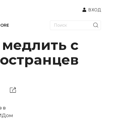
ВХОД
TORE
 медлить с
остранцев
з в
МИДом