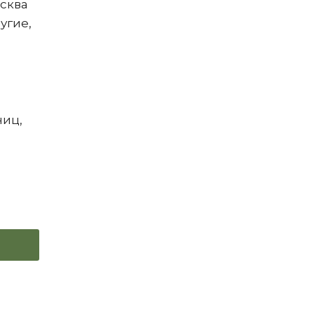
осква
угие,
ниц,