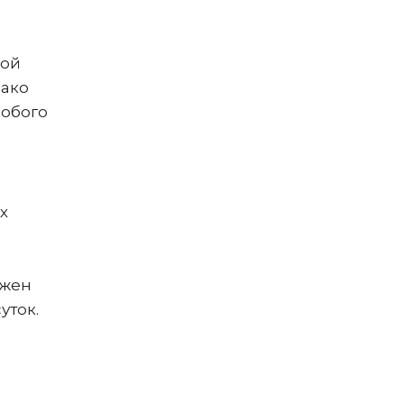
кой
нако
собого
х
лжен
уток.