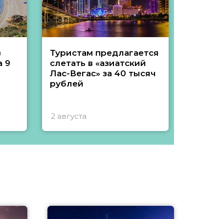
з
Туристам предлагается
Туры 
 9
слетать в «азиатский
подеш
Лас-Вегас» за 40 тысяч
тысяч
рублей
2 августа
1 авгу