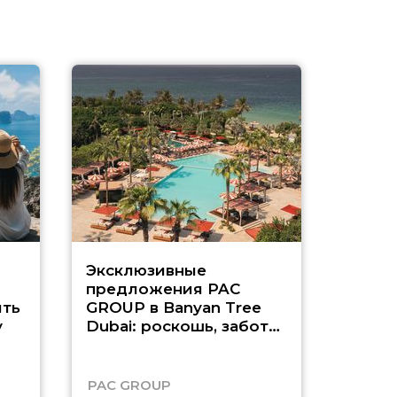
Эксклюзивные
Как п
предложения PAC
насыщ
ть
GROUP в Banyan Tree
Рас-э
у
Dubai: роскошь, забота
о детях и выгода до
45%
PAC GROUP
Русск