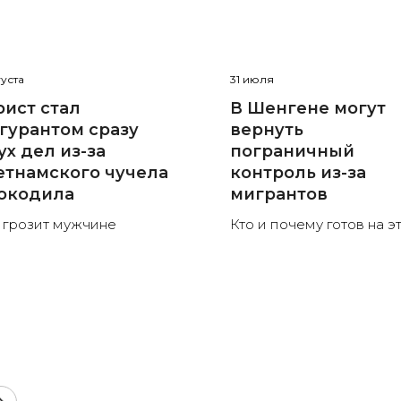
густа
31 июля
рист стал
В Шенгене могут
гурантом сразу
вернуть
ух дел из-за
пограничный
етнамского чучела
контроль из-за
окодила
мигрантов
 грозит мужчине
Кто и почему готов на э