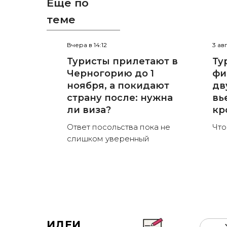
Ещё по
теме
Вчера в 14:12
3 ав
Туристы прилетают в
Ту
Черногорию до 1
фи
ноября, а покидают
дв
страну после: нужна
вь
ли виза?
кр
Ответ посольства пока не
Что
слишком уверенный
ИДЕИ