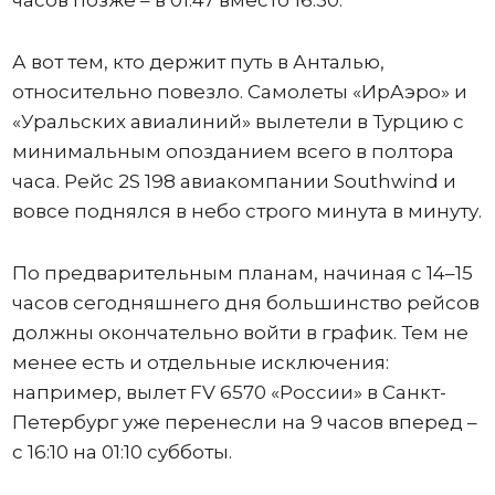
часов позже – в 01:47 вместо 16:30.
А вот тем, кто держит путь в Анталью,
относительно повезло. Самолеты «ИрАэро» и
«Уральских авиалиний» вылетели в Турцию с
минимальным опозданием всего в полтора
часа. Рейс 2S 198 авиакомпании Southwind и
вовсе поднялся в небо строго минута в минуту.
По предварительным планам, начиная с 14–15
часов сегодняшнего дня большинство рейсов
должны окончательно войти в график. Тем не
менее есть и отдельные исключения:
например, вылет FV 6570 «России» в Санкт-
Петербург уже перенесли на 9 часов вперед –
с 16:10 на 01:10 субботы.