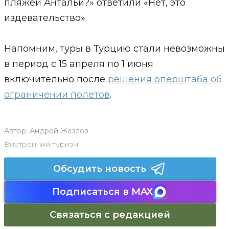
пляжей Антальи?» ответили «Нет, это
издевательство».
Напомним, туры в Турцию стали невозможны
в период с 15 апреля по 1 июня
включительно после
решения оперштаба об
ограничении полетов
.
Автор:
Андрей Жезлов
Внутренний туризм
Обсудить новость
Подписаться в MAX
Связаться с редакцией