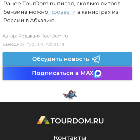
Ранее TourDom.ru писал, сколько литров
бензина можно
провезти
в канистрах из
России в Абхазию.
Автор:
Редакция TourDom.ru
Выездной туризм
,
Абхазия
Обсудить новость
Подписаться в MAX
Контакты