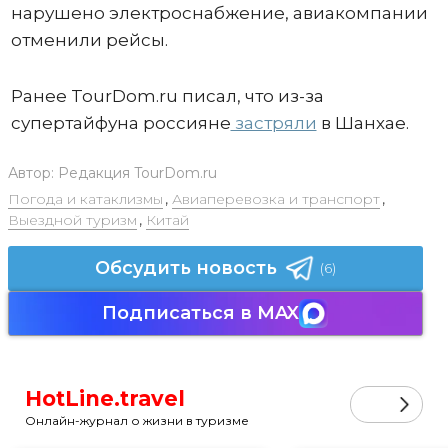
нарушено электроснабжение, авиакомпании
отменили рейсы.
Ранее TourDom.ru писал, что из-за
супертайфуна россияне
застряли
в Шанхае.
Автор:
Редакция TourDom.ru
Погода и катаклизмы
,
Авиаперевозка и транспорт
,
Выездной туризм
,
Китай
Обсудить новость
(6)
Подписаться в MAX
HotLine.travel
Онлайн-журнал о жизни в туризме