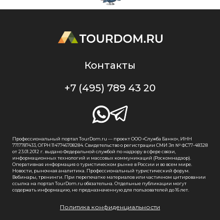
Контакты
+7 (495) 789 43 20
Профессиональный портал TourDom.ru — проект ООО «Служба Банко», ИНН
7717787433, ОГРН 1147746708284. Свидетельство о регистрации СМИ Эл № ФС77-48328
от 23.01.2012 г. выдано Федеральной службой по надзору в сфере связи,
информационных технологий и массовых коммуникаций (Роскомнадзор).
Оперативная информация о туристическом рынке в России и во всем мире.
Новости, рыночная аналитика. Профессиональный туристический форум.
Вебинары, тренинги. При перепечатке материалов или частичном цитировании
ссылка на портал TourDom.ru обязательна. Отдельные публикации могут
содержать информацию, не предназначенную для пользователей до 16 лет.
Политика конфиденциальности