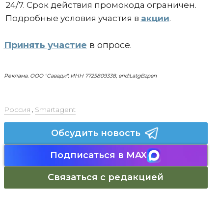
24/7. Срок действия промокода ограничен.
Подробные условия участия в
акции
.
Принять участие
в опросе.
Реклама. ООО "Савади", ИНН 7725809338, erid:LatgBzpen
Россия
,
Smartagent
Обсудить новость
Подписаться в MAX
Связаться с редакцией