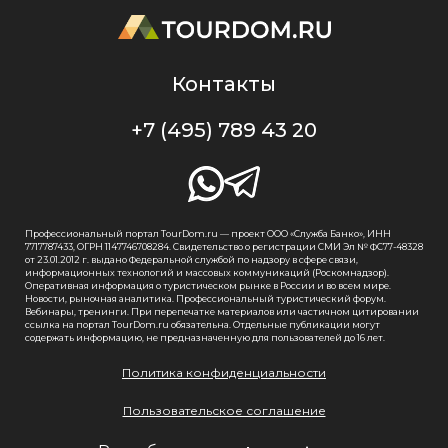
Контакты
+7 (495) 789 43 20
Профессиональный портал TourDom.ru — проект ООО «Служба Банко», ИНН
7717787433, ОГРН 1147746708284. Свидетельство о регистрации СМИ Эл № ФС77-48328
от 23.01.2012 г. выдано Федеральной службой по надзору в сфере связи,
информационных технологий и массовых коммуникаций (Роскомнадзор).
Оперативная информация о туристическом рынке в России и во всем мире.
Новости, рыночная аналитика. Профессиональный туристический форум.
Вебинары, тренинги. При перепечатке материалов или частичном цитировании
ссылка на портал TourDom.ru обязательна. Отдельные публикации могут
содержать информацию, не предназначенную для пользователей до 16 лет.
Политика конфиденциальности
Пользовательское соглашение