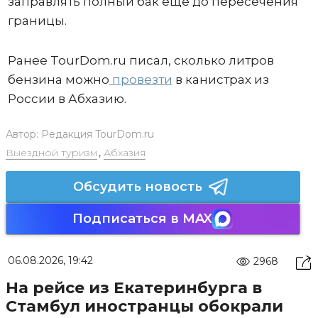
заправлять полный бак еще до пересечения
границы.
Ранее TourDom.ru писал, сколько литров
бензина можно
провезти
в канистрах из
России в Абхазию.
Автор:
Редакция TourDom.ru
Выездной туризм
,
Абхазия
Обсудить новость
Подписаться в MAX
06.08.2026, 19:42
2968
На рейсе из Екатеринбурга в
Стамбул иностранцы обокрали