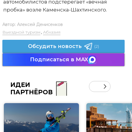
автомобилистов подстерегает «вечная
пробка» возле Каменска-Шахтинского.
Автор:
Алексей Денисенков
Выездной туризм
,
Абхазия
Обсудить новость
(2)
Подписаться в MAX
ИДЕИ
ПАРТНЁРОВ