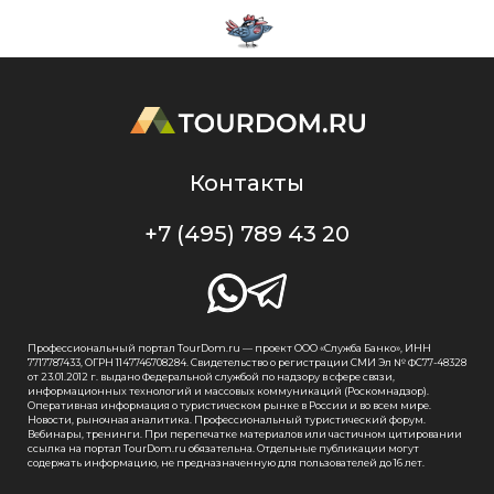
Контакты
+7 (495) 789 43 20
Профессиональный портал TourDom.ru — проект ООО «Служба Банко», ИНН
7717787433, ОГРН 1147746708284. Свидетельство о регистрации СМИ Эл № ФС77-48328
от 23.01.2012 г. выдано Федеральной службой по надзору в сфере связи,
информационных технологий и массовых коммуникаций (Роскомнадзор).
Оперативная информация о туристическом рынке в России и во всем мире.
Новости, рыночная аналитика. Профессиональный туристический форум.
Вебинары, тренинги. При перепечатке материалов или частичном цитировании
ссылка на портал TourDom.ru обязательна. Отдельные публикации могут
содержать информацию, не предназначенную для пользователей до 16 лет.