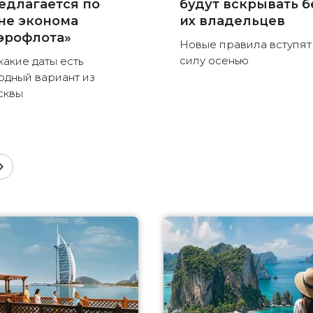
едлагается по
будут вскрывать б
не эконома
их владельцев
эрофлота»
Новые правила вступят
силу осенью
какие даты есть
одный вариант из
сквы