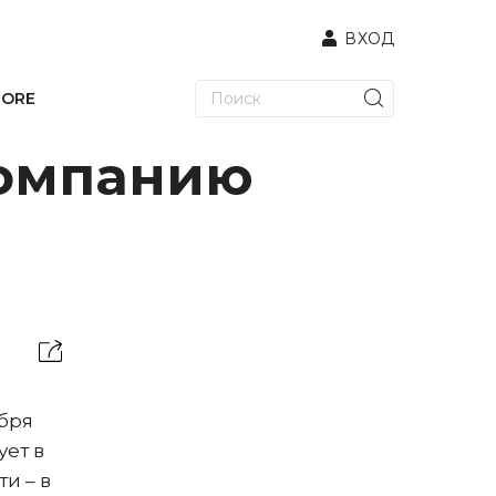
ВХОД
TORE
компанию
ября
ует в
и – в