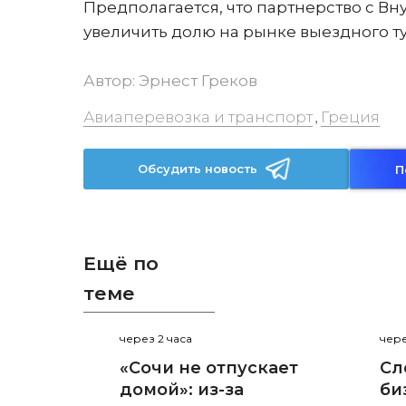
Предполагается, что партнерство с Вну
увеличить долю на рынке выездного ту
Автор:
Эрнест Греков
Авиаперевозка и транспорт
Греция
,
Обсудить новость
П
Ещё по
теме
через 2 часа
чере
«Сочи не отпускает
Сл
домой»: из-за
би