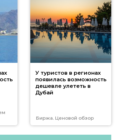
A
нах
У туристов в регионах
ость
появилась возможность
А
дешевле улететь в
Дубай
г
ем
Биржа. Ценовой обзор
Отм