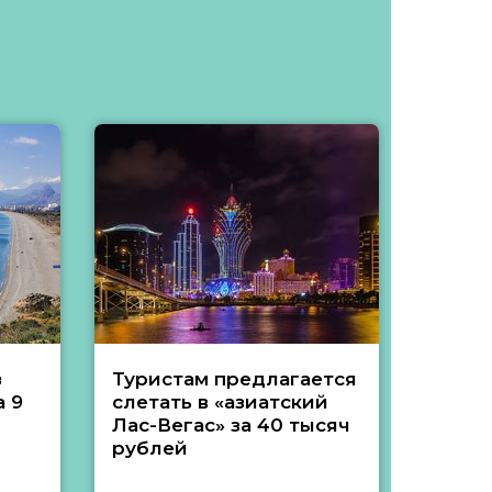
з
Туристам предлагается
Туры 
 9
слетать в «азиатский
подеш
Лас-Вегас» за 40 тысяч
тысяч
рублей