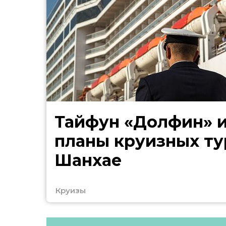
Тайфун «Долфин» 
планы круизных ту
Шанхае
Круизы