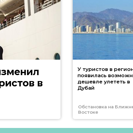
изменил
У туристов в регио
появилась возможн
ристов в
дешевле улететь в
Дубай
Обстановка на Ближн
Востоке