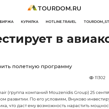
TOURDOM.RU
БИРЖА
КУРИЛКА
HOTLINE.TRAVEL
TOURDOM_S
естирует в авиа
рить полетную программу
11302
air (группа компаний Mouzenidis Group) 25 сент
м развитии. По его условиям, Внуково инвестир
ка, что даст ему возможность нарастить мощност