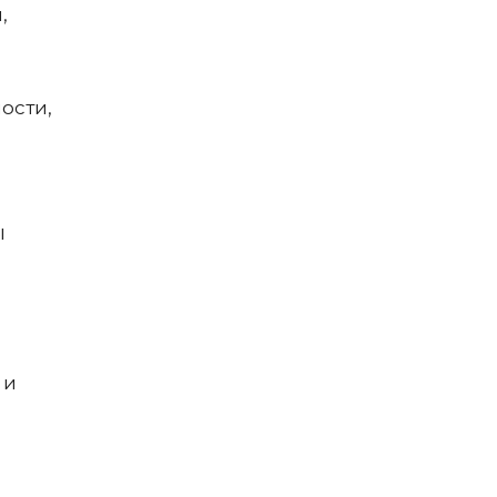
,
ости,
ы
 и