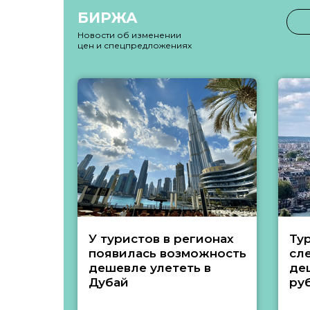
БИРЖА
Новости об изменении
цен и спецпредложениях
У туристов в регионах
Ту
появилась возможность
сл
дешевле улететь в
де
Дубай
ру