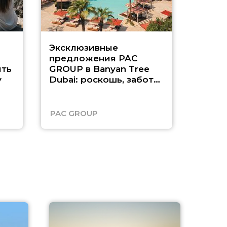
Эксклюзивные
Как п
предложения PAC
насыщ
ть
GROUP в Banyan Tree
Рас-э
у
Dubai: роскошь, забота
о детях и выгода до
45%
PAC GROUP
Русск