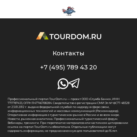
Контакты
+7 (495) 789 43 20
Профессиональный портал TourDom.ru — проект ООО «Служба Банко», ИНН
7717787433, ОГРН 1147746708284. Свидетельство о регистрации СМИ Эл № ФС77-48328
от 23.01.2012 г. выдано Федеральной службой по надзору в сфере связи,
информационных технологий и массовых коммуникаций (Роскомнадзор).
Оперативная информация о туристическом рынке в России и во всем мире.
Новости, рыночная аналитика. Профессиональный туристический форум.
Вебинары, тренинги. При перепечатке материалов или частичном цитировании
ссылка на портал TourDom.ru обязательна. Отдельные публикации могут
содержать информацию, не предназначенную для пользователей до 16 лет.