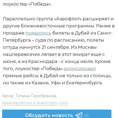
лоукостер «Победа».
Параллельно группа «Аэрофлот» расширяет и
другие ближневосточные программы. Ранее в
продаже
появились
билеты в Дубай из Санкт-
Петербурга – судя по расписанию, полеты
оттуда начнутся 21 сентября. Из Москвы
нацперевозчик летает в этот эмират еще с
июня, а из Краснодара - с конца июля. Кроме
того, лоукостер «Победа»
анонсировал
прямые рейсы в Дубай не только из столицы,
но также из Казани, Уфы и Екатеринбурга.
Автор:
Татьяна Серебрякова
Авиаперевозка и транспорт
,
ОАЭ
Обсудить новость
(3)