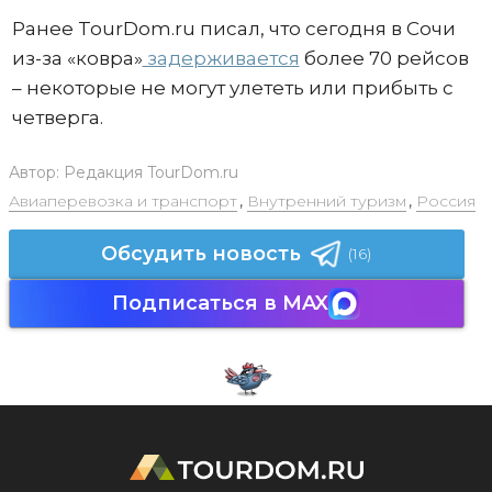
Ранее TourDom.ru писал, что сегодня в Сочи
из-за «ковра»
задерживается
более 70 рейсов
– некоторые не могут улететь или прибыть с
четверга.
Автор:
Редакция TourDom.ru
Авиаперевозка и транспорт
,
Внутренний туризм
,
Россия
Обсудить новость
(16)
Подписаться в MAX