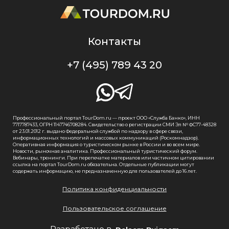
Контакты
+7 (495) 789 43 20
Профессиональный портал TourDom.ru — проект ООО «Служба Банко», ИНН
7717787433, ОГРН 1147746708284. Свидетельство о регистрации СМИ Эл № ФС77-48328
от 23.01.2012 г. выдано Федеральной службой по надзору в сфере связи,
информационных технологий и массовых коммуникаций (Роскомнадзор).
Оперативная информация о туристическом рынке в России и во всем мире.
Новости, рыночная аналитика. Профессиональный туристический форум.
Вебинары, тренинги. При перепечатке материалов или частичном цитировании
ссылка на портал TourDom.ru обязательна. Отдельные публикации могут
содержать информацию, не предназначенную для пользователей до 16 лет.
Политика конфиденциальности
Пользовательское соглашение