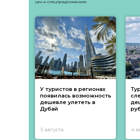
цен и спецпредложениях
У туристов в регионах
Ту
появилась возможность
сл
дешевле улететь в
де
Дубай
ру
5 августа
4 а