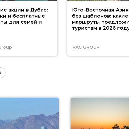
ие акции в Дубае:
Юго-Восточная Азия
ки и бесплатные
без шаблонов: какие
ты для семей и
маршруты предложи
туристам в 2026 год
Group
PAC GROUP