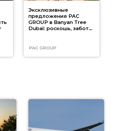
Эксклюзивные
Как п
предложения PAC
насыщ
ть
GROUP в Banyan Tree
Рас-э
у
Dubai: роскошь, забота
о детях и выгода до
45%
PAC GROUP
Русск
A
А