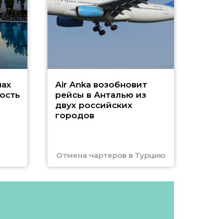
г
Чар
нах
Air Anka возобновит
ость
рейсы в Анталью из
двух российских
городов
Отмена чартеров в Турцию