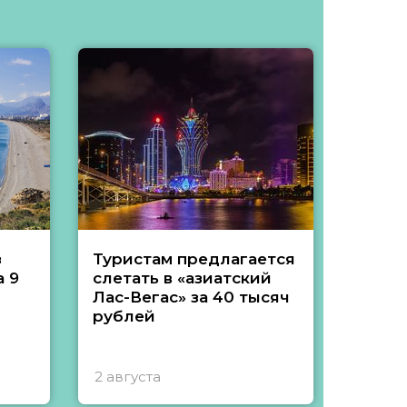
з
Туристам предлагается
Туры 
 9
слетать в «азиатский
подеш
Лас-Вегас» за 40 тысяч
тысяч
рублей
2 августа
1 авгу