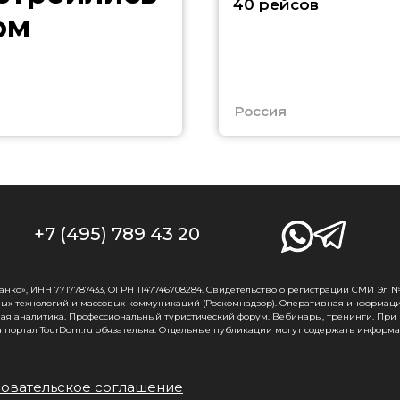
40 рейсов
ом
Россия
+7 (495) 789 43 20
о», ИНН 7717787433, ОГРН 1147746708284. Свидетельство о регистрации СМИ Эл № Ф
ых технологий и массовых коммуникаций (Роскомнадзор). Оперативная информаци
ная аналитика. Профессиональный туристический форум. Вебинары, тренинги. При
 портал TourDom.ru обязательна. Отдельные публикации могут содержать информа
овательское соглашение