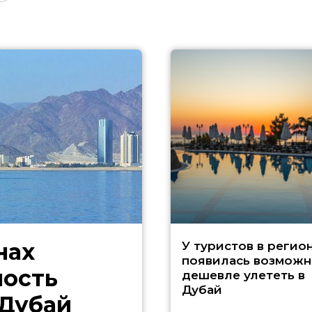
нах
У туристов в регио
появилась возможн
ность
дешевле улететь в
Дубай
 Дубай