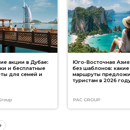
ие акции в Дубае:
Юго-Восточная Азия
ки и бесплатные
без шаблонов: какие
ты для семей и
маршруты предложи
туристам в 2026 год
Group
PAC GROUP