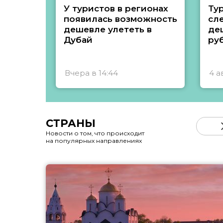
У туристов в регионах
Ту
появилась возможность
сл
дешевле улететь в
де
Дубай
ру
Вчера в 14:44
4 а
СТРАНЫ
Новости о том, что происходит
на популярных направлениях