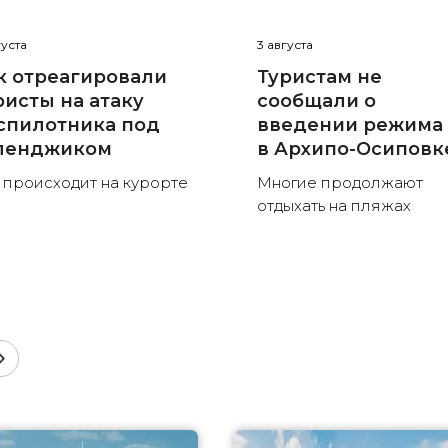
густа
3 августа
к отреагировали
Туристам не
ристы на атаку
сообщали о
спилотника под
введении режима
ленджиком
в Архипо-Осиповк
 происходит на курорте
Многие продолжают
отдыхать на пляжах