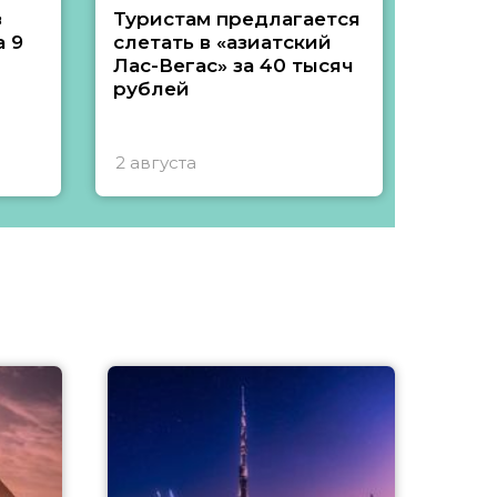
з
Туристам предлагается
Туры 
 9
слетать в «азиатский
подеш
Лас-Вегас» за 40 тысяч
тысяч
рублей
2 августа
1 авгу