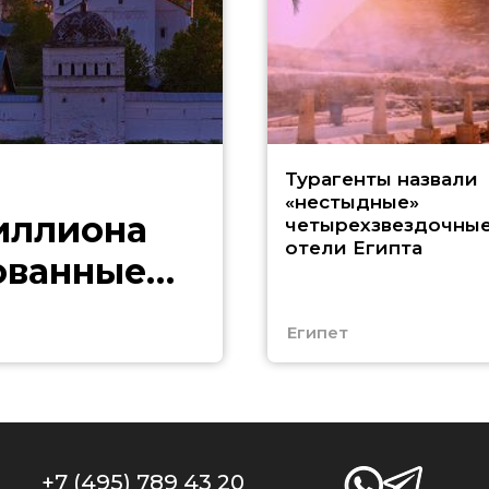
Турагенты назвали
«нестыдные»
иллиона
четырехзвездочны
отели Египта
ованные
Египет
+7 (495) 789 43 20