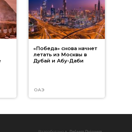
Р
«Победа» снова начнет
летать из Москвы в
п
е
Дубай и Абу-Даби
з
Т
ОАЭ
Таи
Разработано в
Delaem Dvigaem