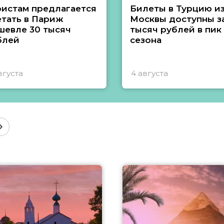
ристам предлагается
Билеты в Турцию и
етать в Париж
Москвы доступны за
шевле 30 тысяч
тысяч рублей в пик
блей
сезона
вгуста
4 августа