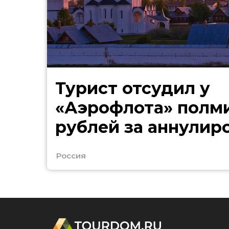
Турист отсудил у
«Аэрофлота» полм
рублей за аннулир
билеты в Таиланд
Россия