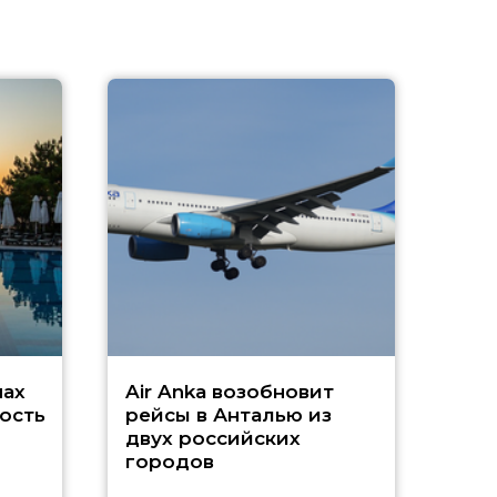
A
А
г
Чар
нах
Air Anka возобновит
ость
рейсы в Анталью из
двух российских
городов