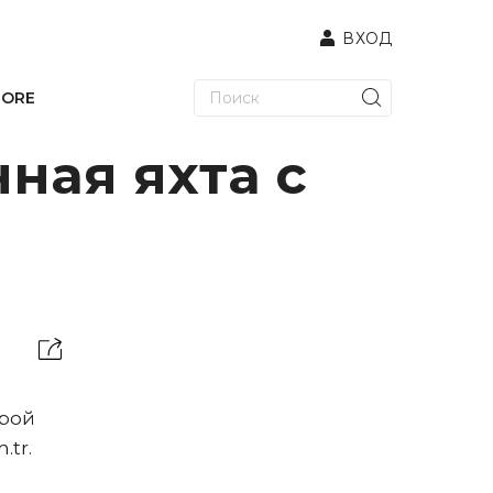
ВХОД
TORE
ная яхта с
орой
.tr.