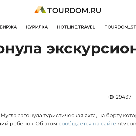
TOURDOM.RU
БИРЖА
КУРИЛКА
HOTLINE.TRAVEL
TOURDOM_S
онула экскурсион
29437
угла затонула туристическая яхта, на борту кот
ний ребенок. Об этом
сообщается на сайте
ntv.com