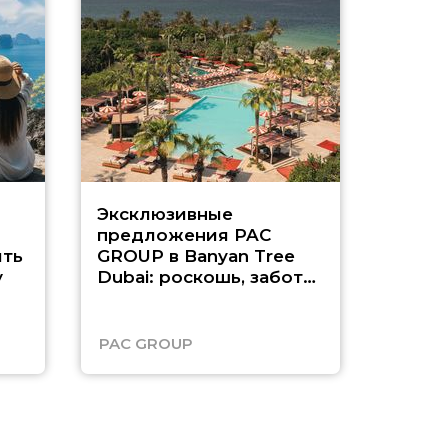
Эксклюзивные
Как п
предложения PAC
насыщ
ть
GROUP в Banyan Tree
Рас-э
у
Dubai: роскошь, забота
о детях и выгода до
45%
PAC GROUP
Русск