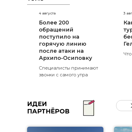
4 августа
3 ав
Более 200
Ка
обращений
ту
поступило на
бе
горячую линию
Ге
после атаки на
Что
Архипо-Осиповку
Специалисты принимают
звонки с самого утра
ИДЕИ
ПАРТНЁРОВ