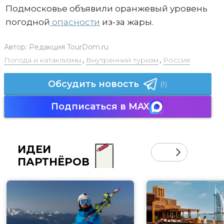
Подмосковье объявили оранжевый уровень
погодной
опасности
из-за жары.
Автор:
Редакция TourDom.ru
Погода и катаклизмы
,
Внутренний туризм
,
Россия
Обсудить новость
(1)
Подписаться в MAX
ИДЕИ
ПАРТНЁРОВ