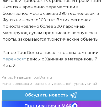
жителей прибрежных районов. В провинции
Чжэцзян временно переместили в
безопасное место свыше 390 тыс. человек, в
Фуцзяни – около 100 тыс. В этих регионах
приостановлено более 200 паромных
маршрутов, судам предписано вернуться в
порты, закрываются туристические объекты.
Ранее TourDom.ru писал, что авиакомпании
переносят
рейсы с Хайнаня в материковый
Китай.
Автор:
Редакция TourDom.ru
Авиаперевозка и транспорт
,
Выездной туризм
,
Китай
Обсудить новость
Подписаться в MAX