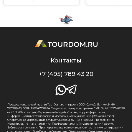
Контакты
+7 (495) 789 43 20
Профессиональный портал TourDom.ru — проект ООО «Служба Банко», ИНН
7717787433, ОГРН 1147746708284. Свидетельство о регистрации СМИ Эл № ФС77-48328
от 23.01.2012 г. выдано Федеральной службой по надзору в сфере связи,
информационных технологий и массовых коммуникаций (Роскомнадзор).
Оперативная информация о туристическом рынке в России и во всем мире.
Новости, рыночная аналитика. Профессиональный туристический форум.
Вебинары, тренинги. При перепечатке материалов или частичном цитировании
ссылка на портал TourDom.ru обязательна. Отдельные публикации могут