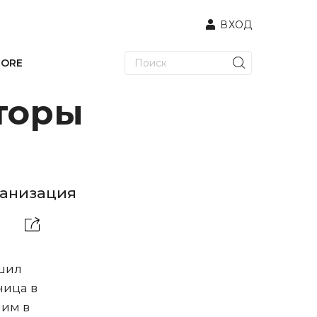
ВХОД
TORE
торы
ганизация
ешил
ница в
ним в