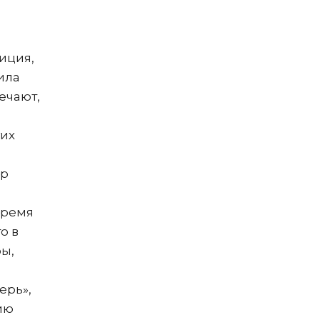
иция,
ила
ечают,
гих
up
время
о в
ы,
ерь»,
ию