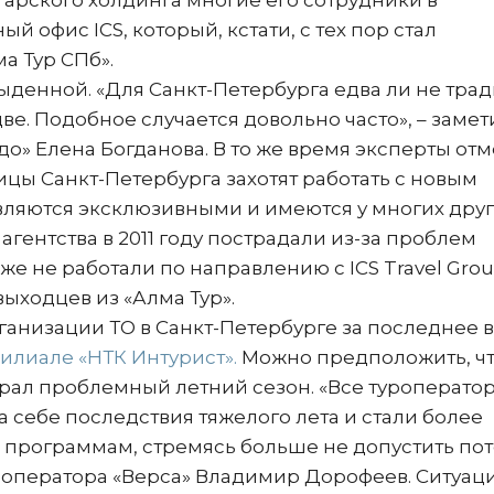
лгарского холдинга многие его сотрудники в
й офис ICS, который, кстати, с тех пор стал
а Тур СПб».
ыденной. «Для Санкт-Петербурга едва ли не трад
ве. Подобное случается довольно часто», – замет
о» Елена Богданова. В то же время эксперты отм
ицы Санкт-Петербурга захотят работать с новым
являются эксклюзивными и имеются у многих дру
агентства в 2011 году пострадали из-за проблем
же не работали по направлению с ICS Travel Gro
выходцев из «Алма Тур».
ганизации ТО в Санкт-Петербурге за последнее 
илиале «НТК Интурист».
Можно предположить, чт
рал проблемный летний сезон. «Все туроператор
 себе последствия тяжелого лета и стали более
программам, стремясь больше не допустить пот
роператора «Верса» Владимир Дорофеев. Ситуац