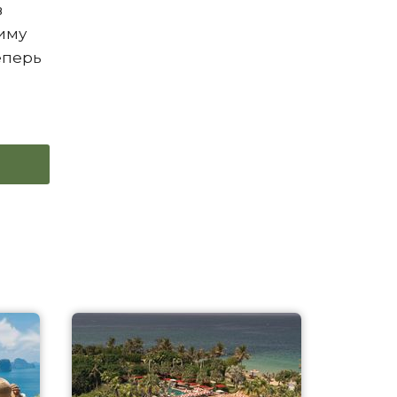
в
зиму
еперь