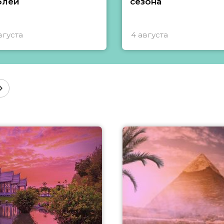
блей
сезона
вгуста
4 августа