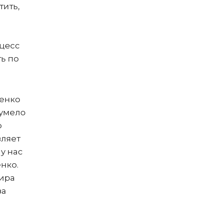
тить,
оцесс
ь по
ченко
сумело
о
вляет
у нас
нко.
мира
за