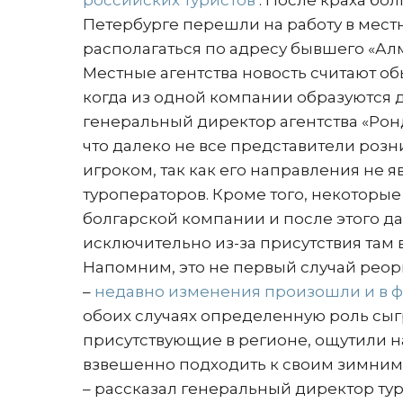
российских туристов
. После краха бо
Петербурге перешли на работу в местны
располагаться по адресу бывшего «Алм
Местные агентства новость считают об
когда из одной компании образуются д
генеральный директор агентства «Ронд
что далеко не все представители розн
игроком, так как его направления не 
туроператоров. Кроме того, некоторые 
болгарской компании и после этого да
исключительно из-за присутствия там 
Напомним, это не первый случай реор
–
недавно изменения произошли и в ф
обоих случаях определенную роль сыг
присутствующие в регионе, ощутили на
взвешенно подходить к своим зимним 
– рассказал генеральный директор ту