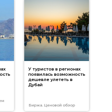
A
нах
У туристов в регионах
ость
появилась возможность
А
дешевле улететь в
Дубай
г
ем
Биржа. Ценовой обзор
Отм