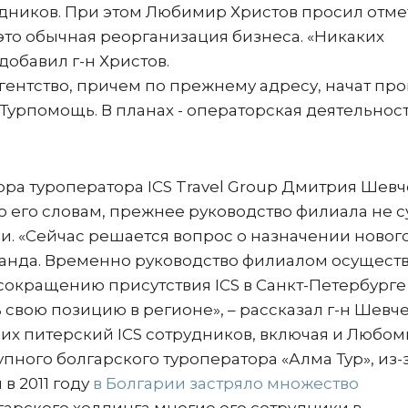
дников. При этом Любимир Христов просил отме
это обычная реорганизация бизнеса. «Никаких
 добавил г-н Христов.
агентство, причем по прежнему адресу, начат пр
Турпомощь. В планах - операторская деятельност
ра туроператора ICS Travel Group Дмитрия Шев
 По его словам, прежнее руководство филиала не 
и. «Сейчас решается вопрос о назначении новог
манда. Временно руководство филиалом осущест
сокращению присутствия ICS в Санкт-Петербурге 
 свою позицию в регионе», – рассказал г-н Шевче
ших питерский ICS сотрудников, включая и Любо
упного болгарского туроператора «Алма Тур», из-
в 2011 году
в Болгарии застряло множество