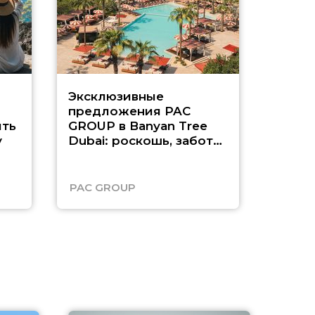
Эксклюзивные
Как п
предложения PAC
насыщ
ть
GROUP в Banyan Tree
Рас-э
у
Dubai: роскошь, забота
о детях и выгода до
45%
PAC GROUP
Русск