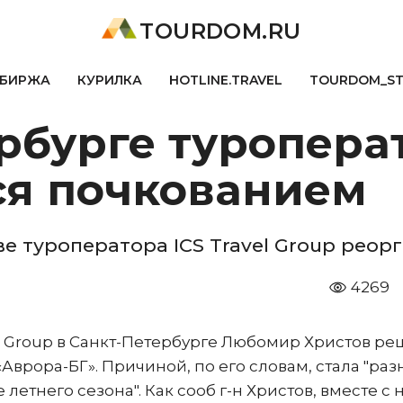
TOURDOM.RU
БИРЖА
КУРИЛКА
HOTLINE.TRAVEL
TOURDOM_S
ербурге туропера
я почкованием
е туроператора ICS Travel Group реор
4269
l Group в Санкт-Петербурге Любомир Христов р
врора-БГ». Причиной, по его словам, стала "раз
етнего сезона". Как сооб г-н Христов, вместе с 