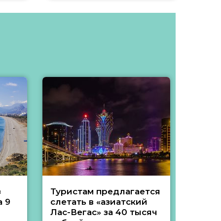
з
Туристам предлагается
Туры 
 9
слетать в «азиатский
подеш
Лас-Вегас» за 40 тысяч
тысяч