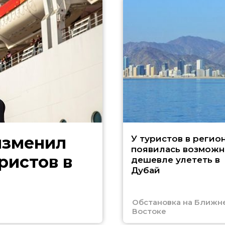
изменил
У туристов в регио
появилась возможн
ристов в
дешевле улететь в
Дубай
Обстановка на Ближн
Востоке