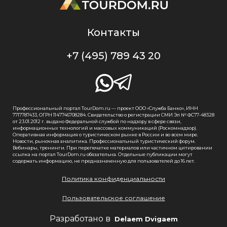
Контакты
+7 (495) 789 43 20
Профессиональный портал TourDom.ru — проект ООО «Служба Банко», ИНН
7717787433, ОГРН 1147746708284. Свидетельство о регистрации СМИ Эл № ФС77-48328
от 23.01.2012 г. выдано Федеральной службой по надзору в сфере связи,
информационных технологий и массовых коммуникаций (Роскомнадзор).
Оперативная информация о туристическом рынке в России и во всем мире.
Новости, рыночная аналитика. Профессиональный туристический форум.
Вебинары, тренинги. При перепечатке материалов или частичном цитировании
ссылка на портал TourDom.ru обязательна. Отдельные публикации могут
содержать информацию, не предназначенную для пользователей до 16 лет.
Политика конфиденциальности
Пользовательское соглашение
Разработано в
Delaem Dvigaem