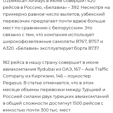
Uzbekistan Airways в июне совершит 420
рейсов в Россию, «Белавиа» – 392. Несмотря на
примерно равное число вылетов, узбекский
перевозчик предлагает почти вдвое больше
мест по сравнению с белорусским. Это
связано с тем, что компания использует
широкофюзеляжные самолеты В767, В757 и
А320. «Белавиа» эксплуатирует борта В737.
182 рейса в нашу страну совершит в июне
авиакомпания flydubai из ОАЭ, 167 – Avia Traffic
Company из Киргизии, 146 – лоукостер
Pegasus. В статье отмечается, что в этом
месяце объемы перевозки между Турцией и
Россией силами двух турецких авиакомпаний
в общей сложности достигнут 1500 рейсов с
емкостью почти 300 тыс. мест.