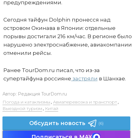
предупреждениями.
Сегодня тайфун Dolphin пронесся над
островом Окинава в Японии: отдельные
порывы достигали 216 км/час. В регионе было
нарушено электроснабжение, авиакомпании
отменили рейсы.
Ранее TourDom.ru писал, что из-за
супертайфуна россияне
застряли
в Шанхае.
Автор:
Редакция TourDom.ru
Погода и катаклизмы
,
Авиаперевозка и транспорт
,
Выездной туризм
,
Китай
Обсудить новость
(6)
Подписаться в MAX