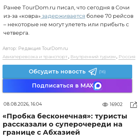
Ранее TourDom.ru писал, что сегодня в Сочи
из-за «ковра»
задерживается
более 70 рейсов
– некоторые не могут улететь или прибыть с
четверга.
Автор:
Редакция TourDom.ru
Авиаперевозка и транспорт
,
Внутренний туризм
,
Россия
Обсудить новость
(16)
Подписаться в MAX
08.08.2026, 16:04
16902
«Пробка бесконечная»: туристы
рассказали о суперочереди на
границе с Абхазией