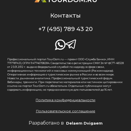
Контакты
+7 (495) 789 43 20
Профессиональный портал TourDom.ru — проект ООО «Служба Банко», ИНН
7717787433, ОГРН 1147746708284. Свидетельство о регистрации СМИ Эл № ФС77-48328
от 23.01.2012 г. выдано Федеральной службой по надзору в сфере связи,
информационных технологий и массовых коммуникаций (Роскомнадзор).
Оперативная информация о туристическом рынке в России и во всем мире.
Новости, рыночная аналитика. Профессиональный туристический форум.
Вебинары, тренинги. При перепечатке материалов или частичном цитировании
ссылка на портал TourDom.ru обязательна. Отдельные публикации могут
содержать информацию, не предназначенную для пользователей до 16 лет.
Политика конфиденциальности
Пользовательское соглашение
Разработано в
Delaem Dvigaem