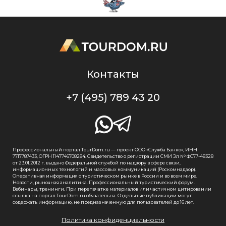
Контакты
+7 (495) 789 43 20
Профессиональный портал TourDom.ru — проект ООО «Служба Банко», ИНН
7717787433, ОГРН 1147746708284. Свидетельство о регистрации СМИ Эл № ФС77-48328
от 23.01.2012 г. выдано Федеральной службой по надзору в сфере связи,
информационных технологий и массовых коммуникаций (Роскомнадзор).
Оперативная информация о туристическом рынке в России и во всем мире.
Новости, рыночная аналитика. Профессиональный туристический форум.
Вебинары, тренинги. При перепечатке материалов или частичном цитировании
ссылка на портал TourDom.ru обязательна. Отдельные публикации могут
содержать информацию, не предназначенную для пользователей до 16 лет.
Политика конфиденциальности