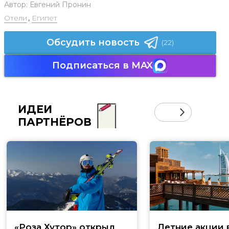
Автор:
Евгений Пронин
Отели
,
Египет
Обсудить новость
(22)
Подписаться в MAX
ИДЕИ
ПАРТНЁРОВ
«Роза Хутор» открыл
Летние акции 