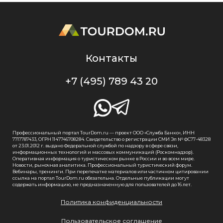
Контакты
+7 (495) 789 43 20
Профессиональный портал TourDom.ru — проект ООО «Служба Банко», ИНН
7717787433, ОГРН 1147746708284. Свидетельство о регистрации СМИ Эл № ФС77-48328
от 23.01.2012 г. выдано Федеральной службой по надзору в сфере связи,
информационных технологий и массовых коммуникаций (Роскомнадзор).
Оперативная информация о туристическом рынке в России и во всем мире.
Новости, рыночная аналитика. Профессиональный туристический форум.
Вебинары, тренинги. При перепечатке материалов или частичном цитировании
ссылка на портал TourDom.ru обязательна. Отдельные публикации могут
содержать информацию, не предназначенную для пользователей до 16 лет.
Политика конфиденциальности
Пользовательское соглашение