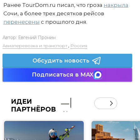
Ранее TourDom.ru писал, что гроза
накрыла
Сочи, а более трех десятков рейсов
перенесены
с прошлого дня.
Автор:
Евгений Пронин
Авиаперевозка и транспорт
,
Россия
Обсудить новость
Подписаться в MAX
ИДЕИ
ПАРТНЁРОВ