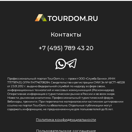
Контакты
+7 (495) 789 43 20
Профессиональный портал TourDom.ru — проект ООО «Служба Банко», ИНН
7717787433, ОГРН 1147746708284. Свидетельство о регистрации СМИ Эл № ФС77-48328
от 23.01.2012 г. выдано Федеральной службой по надзору в сфере связи,
информационных технологий и массовых коммуникаций (Роскомнадзор).
Оперативная информация о туристическом рынке в России и во всем мире.
Новости, рыночная аналитика. Профессиональный туристический форум.
Вебинары, тренинги. При перепечатке материалов или частичном цитировании
ссылка на портал TourDom.ru обязательна. Отдельные публикации могут
содержать информацию, не предназначенную для пользователей до 16 лет.
Политика конфиденциальности
Пользовательское соглашение