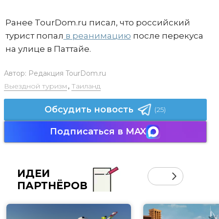
Ранее TourDom.ru писал, что российский
турист попал
в реанимацию
после перекуса
на улице в Паттайе.
Автор:
Редакция TourDom.ru
Выездной туризм
,
Таиланд
Обсудить новость
(25)
Подписаться в MAX
ИДЕИ
ПАРТНЁРОВ