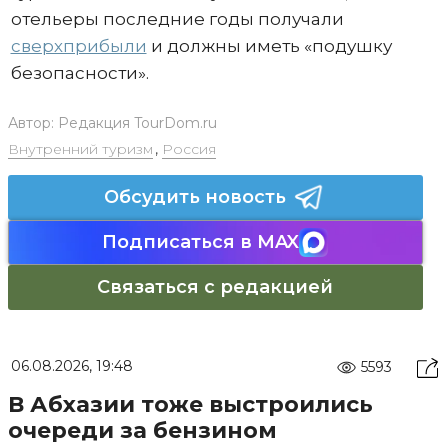
отельеры последние годы получали
сверхприбыли
и должны иметь «подушку
безопасности».
Автор:
Редакция TourDom.ru
Внутренний туризм
,
Россия
Обсудить новость
Подписаться в MAX
Связаться с редакцией
06.08.2026, 19:48
5593
В Абхазии тоже выстроились
очереди за бензином