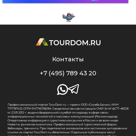
Контакты
+7 (495) 789 43 20
Профессиональный портал TourDom.ru — проект ООО «Служба Банко», ИНН
7717787433, ОГРН 1147746708284. Свидетельство о регистрации СМИ Эл № ФС77-48328
от 23.01.2012 г. выдано Федеральной службой по надзору в сфере связи,
информационных технологий и массовых коммуникаций (Роскомнадзор).
Оперативная информация о туристическом рынке в России и во всем мире.
Новости, рыночная аналитика. Профессиональный туристический форум.
Вебинары, тренинги. При перепечатке материалов или частичном цитировании
ссылка на портал TourDom.ru обязательна. Отдельные публикации могут