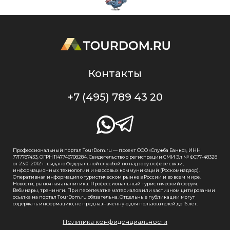
Контакты
+7 (495) 789 43 20
Профессиональный портал TourDom.ru — проект ООО «Служба Банко», ИНН
7717787433, ОГРН 1147746708284. Свидетельство о регистрации СМИ Эл № ФС77-48328
от 23.01.2012 г. выдано Федеральной службой по надзору в сфере связи,
информационных технологий и массовых коммуникаций (Роскомнадзор).
Оперативная информация о туристическом рынке в России и во всем мире.
Новости, рыночная аналитика. Профессиональный туристический форум.
Вебинары, тренинги. При перепечатке материалов или частичном цитировании
ссылка на портал TourDom.ru обязательна. Отдельные публикации могут
содержать информацию, не предназначенную для пользователей до 16 лет.
Политика конфиденциальности