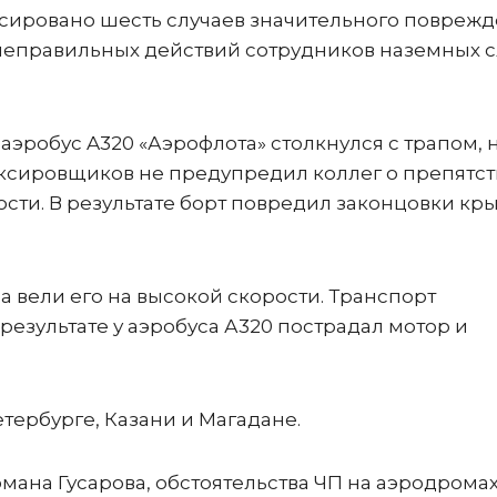
иксировано шесть случаев значительного повреж
 неправильных действий сотрудников наземных с
 аэробус A320 «Аэрофлота» столкнулся с трапом, 
ксировщиков не предупредил коллег о препятст
ности. В результате борт повредил законцовки кр
а вели его на высокой скорости. Транспорт
В результате у аэробуса А320 пострадал мотор и
тербурге, Казани и Магадане.
омана Гусарова, обстоятельства ЧП на аэродрома