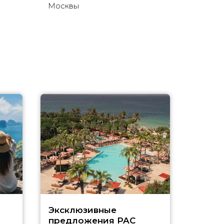
Москвы
Эксклюзивные
Как п
предложения PAC
насыщ