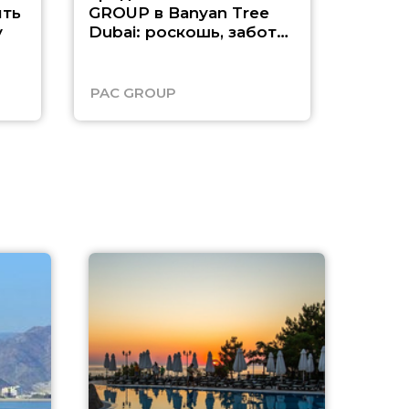
ть
GROUP в Banyan Tree
Рас-э
у
Dubai: роскошь, забота
о детях и выгода до
45%
PAC GROUP
Русск