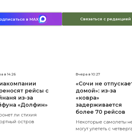
Связаться с редакцией
одписаться в MAX
а в 14:26
Вчера в 10:27
иакомпании
«Сочи не отпускае
реносят рейсы с
домой»: из-за
йнаня из-за
«ковра»
йфуна «Долфин»
задерживается
более 70 рейсов
ронет ли стихия
ортный остров
Некоторые самолеты н
могут улететь с четверг