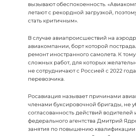
вызывают обеспокоенность. «Авиакомп
летают с рекордной загрузкой, поэто
стать критичным».
В случае авиапроисшествий на аэрод
авиакомпании, борт которой пострадал
ремонт иностранного самолета. К том
сложных работ, для которых желательн
не сотрудничают с Россией с 2022 год
перевозчика.
Росавиация называет причинами авиа
членами буксировочной бригады, не у
согласованность действий водителей и
федерального агентства Дмитрий Ядр
занятия по повышению квалификации 