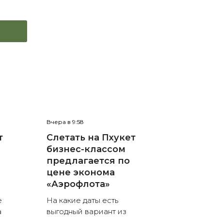
Вчера в 9:58
т
Слетать на Пхукет
бизнес-классом
предлагается по
цене эконома
«Аэрофлота»
е
На какие даты есть
а
выгодный вариант из