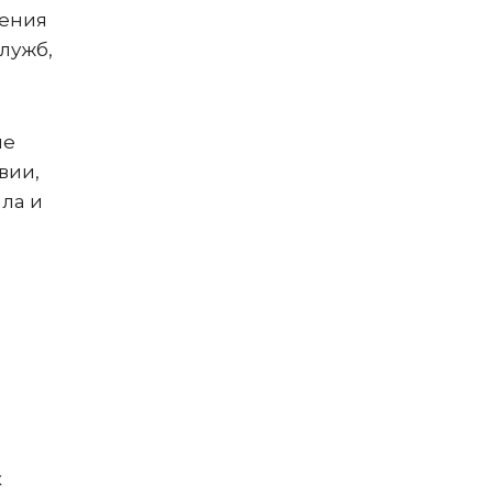
дения
лужб,
не
вии,
ыла и
х