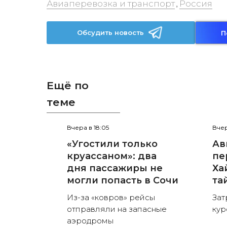
Авиаперевозка и транспорт
Россия
,
Обсудить новость
П
Ещё по
теме
Вчера в 18:05
Вчер
«Угостили только
Ав
круассаном»: два
пе
дня пассажиры не
Ха
могли попасть в Сочи
та
Из-за «ковров» рейсы
Зат
отправляли на запасные
кур
аэродромы