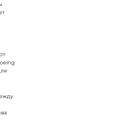
ы
ет
ют
oeing
для
между
ава