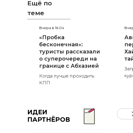
Ещё по
теме
Вчера в 16:04
Вчер
«Пробка
Ав
бесконечная»:
пе
туристы рассказали
Ха
о суперочереди на
та
границе с Абхазией
Зат
кур
Когда лучше проходить
КПП
ИДЕИ
ПАРТНЁРОВ