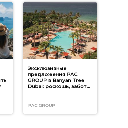
Эксклюзивные
Как п
предложения PAC
насыщ
ть
GROUP в Banyan Tree
Рас-э
у
Dubai: роскошь, забота
о детях и выгода до
45%
PAC GROUP
Русск