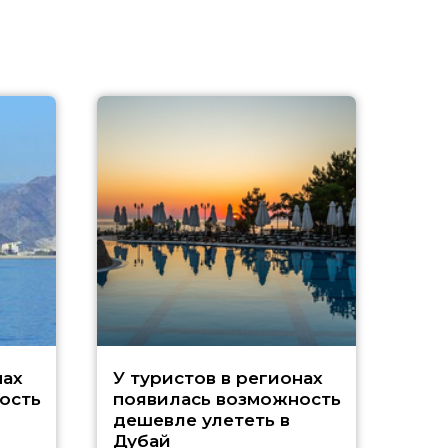
A
нах
У туристов в регионах
ость
появилась возможность
А
дешевле улететь в
Дубай