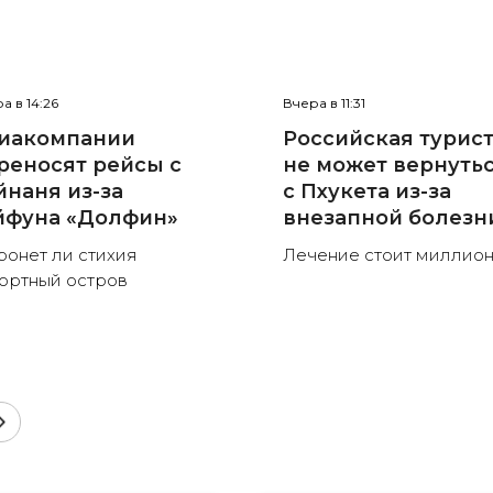
а в 14:26
Вчера в 11:31
иакомпании
Российская турис
реносят рейсы с
не может вернуть
йнаня из-за
с Пхукета из-за
йфуна «Долфин»
внезапной болезн
ронет ли стихия
Лечение стоит миллио
ортный остров