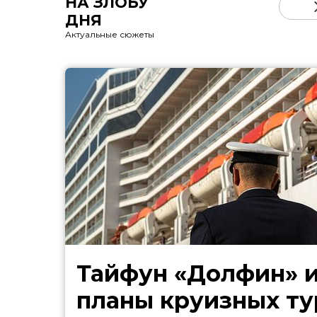
НА ЗЛОБУ
ДНЯ
Актуальные сюжеты
Тайфун «Долфин» 
планы круизных ту