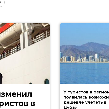
изменил
У туристов в регио
появилась возможн
ристов в
дешевле улететь в
Дубай