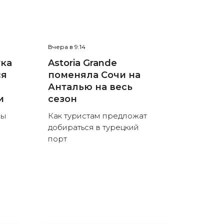
Вчера в 9:14
тка
Astoria Grande
ся
поменяла Сочи на
Анталью на весь
и
сезон
ны
Как туристам предложат
добираться в турецкий
порт