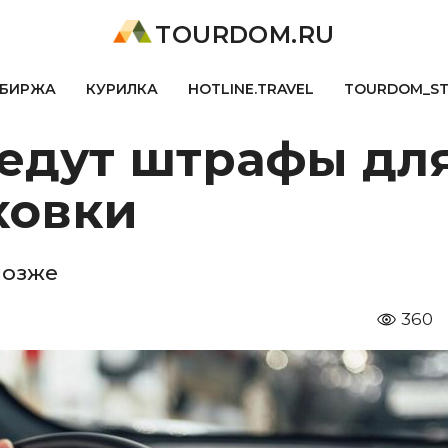
TOURDOM.RU
БИРЖА
КУРИЛКА
HOTLINE.TRAVEL
TOURDOM_S
ведут штрафы для
ховки
позже
360