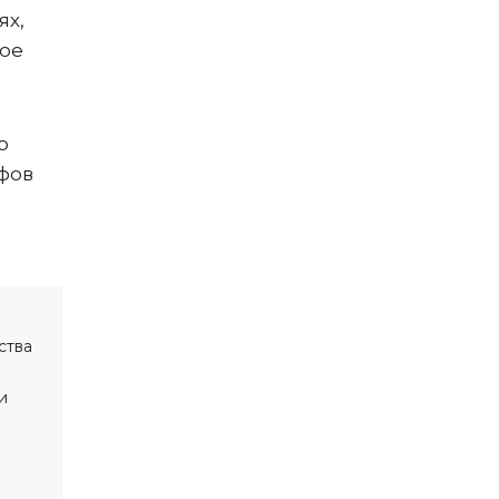
ях,
ое
о
фов