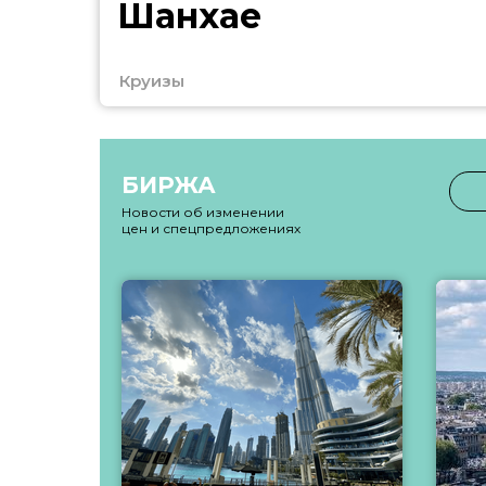
Шанхае
Круизы
БИРЖА
Новости об изменении
цен и спецпредложениях