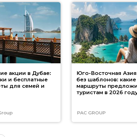
ие акции в Дубае:
Юго-Восточная Азия
ки и бесплатные
без шаблонов: какие
ты для семей и
маршруты предложи
туристам в 2026 год
Group
PAC GROUP