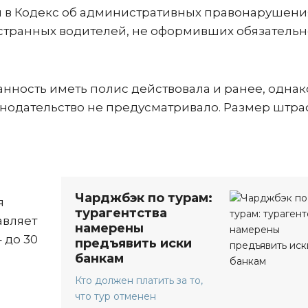
 в Кодекс об административных правонарушени
транных водителей, не оформивших обязательн
занность иметь полис действовала и ранее, однак
онодательство не предусматривало. Размер штра
Чарджбэк по турам:
я
турагентства
авляет
намерены
– до 30
предъявить иски
банкам
Кто должен платить за то,
что тур отменен