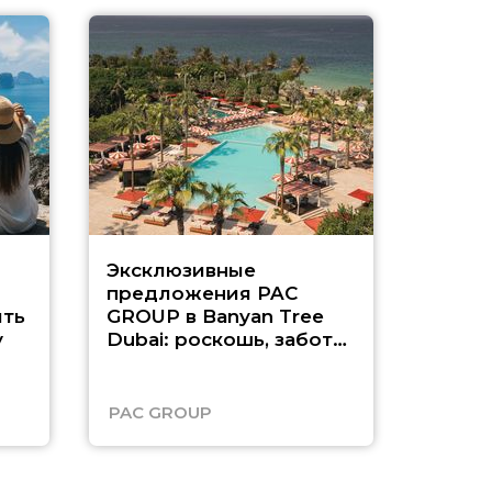
Эксклюзивные
Как п
предложения PAC
насыщ
ть
GROUP в Banyan Tree
Рас-э
у
Dubai: роскошь, забота
о детях и выгода до
45%
PAC GROUP
Русск