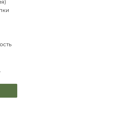
ия)
пки
Э
ость
.