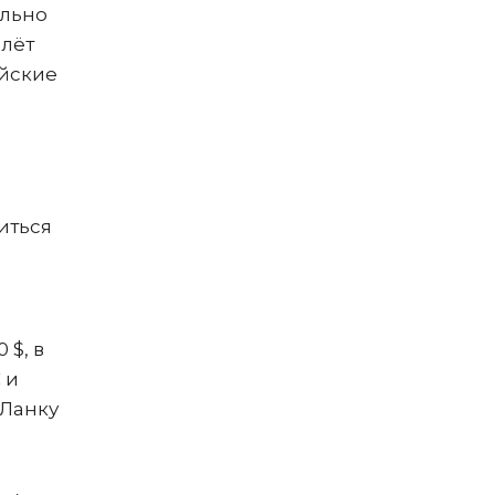
ельно
елёт
айские
иться
 $, в
 и
-Ланку