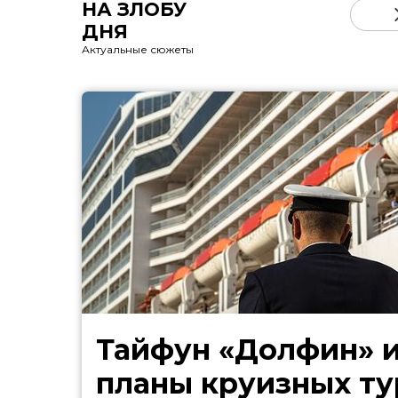
НА ЗЛОБУ
ДНЯ
Актуальные сюжеты
Тайфун «Долфин» 
планы круизных ту