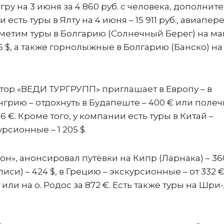
ру на 3 июня за 4 860 руб. с человека, дополнит
есть туры в Ялту на 4 июня – 15 911 руб., авиапер
тметим туры в Болгарию (Солнечный Берег) на м
95 $, а также горнолыжные в Болгарию (Банско) на
ор «ВЕДИ ТУРГРУПП» приглашает в Европу – в
нгрию – отдохнуть в Будапеште – 400 € или полеч
276 €. Кроме того, у компании есть туры в Китай –
урсионные – 1 205 $.
», анонсировал путёвки на Кипр (Ларнака) – 360
лиси) – 424 $, в Грецию – экскурсионные – от 332 €
 или на о. Родос за 872 €. Есть также туры на Шри