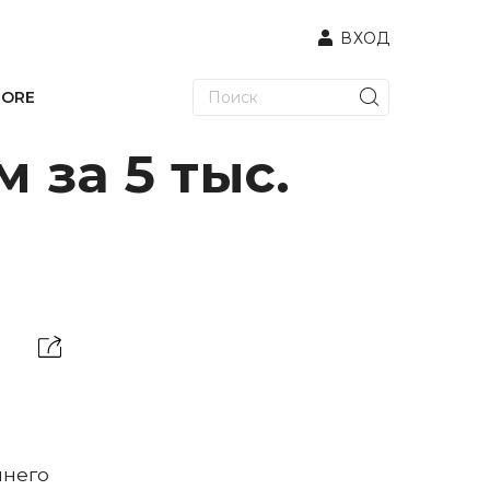
ВХОД
TORE
 за 5 тыс.
ннего