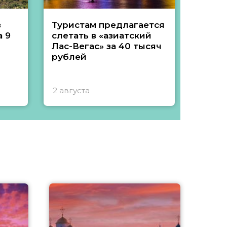
з
Туристам предлагается
Туры 
 9
слетать в «азиатский
подеш
Лас-Вегас» за 40 тысяч
тысяч
рублей
2 августа
1 авгу