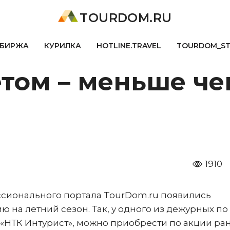
TOURDOM.RU
БИРЖА
КУРИЛКА
HOTLINE.TRAVEL
TOURDOM_S
том – меньше чем
я
1910
ессионального портала TourDom.ru появились
 на летний сезон. Так, у одного из дежурных по
«НТК Интурист», можно приобрести по акции ра