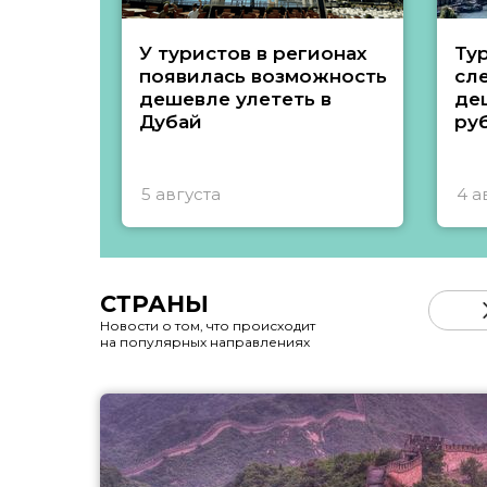
У туристов в регионах
Ту
появилась возможность
сл
дешевле улететь в
де
Дубай
ру
5 августа
4 а
СТРАНЫ
Новости о том, что происходит
на популярных направлениях