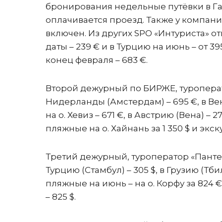
бронирования недельные путёвки в Гаг
оплачивается проезд. Также у компании 
включен. Из других SPO «Интуриста» о
даты – 239 € и в Турцию на июнь – от 3
конец февраля – 683 €.
Второй дежурный по БИРЖЕ, туроперат
Нидерланды (Амстердам) – 695 €, в Ве
на о. Хевиз – 671 €, в Австрию (Вена) – 
пляжные на о. Хайнань за 1 350 $ и экск
Третий дежурный, туроператор «Пантеон
Турцию (Стамбул) – 305 $, в Грузию (Тби
пляжные на июнь – на о. Корфу за 824 €
– 825 $.