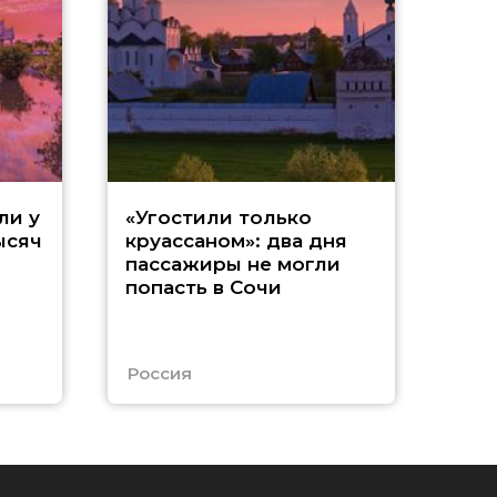
«
ли у
«Угостили только
ысяч
круассаном»: два дня
т
пассажиры не могли
попасть в Сочи
с
А
Россия
Абх