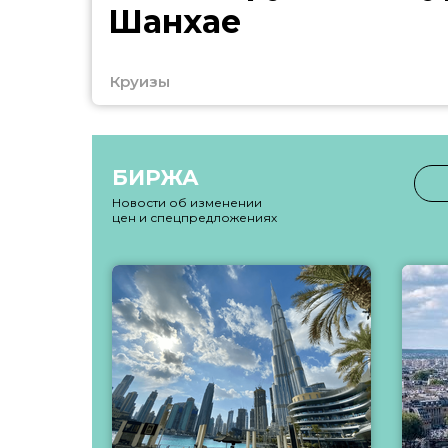
Шанхае
Круизы
БИРЖА
Новости об изменении
цен и спецпредложениях