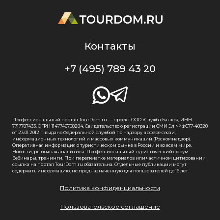
Контакты
+7 (495) 789 43 20
Профессиональный портал TourDom.ru — проект ООО «Служба Банко», ИНН
7717787433, ОГРН 1147746708284. Свидетельство о регистрации СМИ Эл № ФС77-48328
от 23.01.2012 г. выдано Федеральной службой по надзору в сфере связи,
информационных технологий и массовых коммуникаций (Роскомнадзор).
Оперативная информация о туристическом рынке в России и во всем мире.
Новости, рыночная аналитика. Профессиональный туристический форум.
Вебинары, тренинги. При перепечатке материалов или частичном цитировании
ссылка на портал TourDom.ru обязательна. Отдельные публикации могут
содержать информацию, не предназначенную для пользователей до 16 лет.
Политика конфиденциальности
Пользовательское соглашение