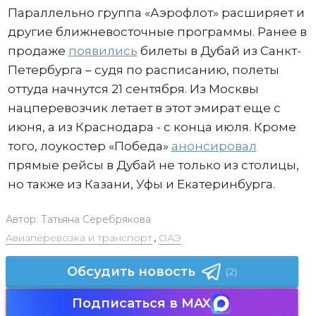
Параллельно группа «Аэрофлот» расширяет и
другие ближневосточные программы. Ранее в
продаже
появились
билеты в Дубай из Санкт-
Петербурга – судя по расписанию, полеты
оттуда начнутся 21 сентября. Из Москвы
нацперевозчик летает в этот эмират еще с
июня, а из Краснодара - с конца июля. Кроме
того, лоукостер «Победа»
анонсировал
прямые рейсы в Дубай не только из столицы,
но также из Казани, Уфы и Екатеринбурга.
Автор:
Татьяна Серебрякова
Авиаперевозка и транспорт
,
ОАЭ
Обсудить новость
(2)
Подписаться в MAX