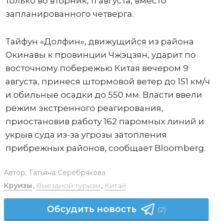
только во вторник, 11 августа, вместо
запланированного четверга.
Тайфун «Долфин», движущийся из района
Окинавы к провинции Чжэцзян, ударит по
восточному побережью Китая вечером 9
августа, принеся штормовой ветер до 151 км/ч
и обильные осадки до 550 мм. Власти ввели
режим экстренного реагирования,
приостановив работу 162 паромных линий и
укрыв суда из-за угрозы затопления
прибрежных районов, сообщает Bloomberg.
Автор:
Татьяна Серебрякова
Круизы
,
Выездной туризм
,
Китай
Обсудить новость
(2)