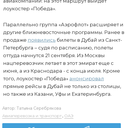
авиакомпаний: на этот маршрут выйдет
лоукостер «Победа».
Параллельно группа «Аэрофлот» расширяет и
другие ближневосточные программы. Ранее в
продаже
появились
билеты в Дубай из Санкт-
Петербурга – судя по расписанию, полеты
оттуда начнутся 21 сентября. Из Москвы
нацперевозчик летает в этот эмират еще с
июня, а из Краснодара - с конца июля. Кроме
того, лоукостер «Победа»
анонсировал
прямые рейсы в Дубай не только из столицы,
но также из Казани, Уфы и Екатеринбурга.
Автор:
Татьяна Серебрякова
Авиаперевозка и транспорт
,
ОАЭ