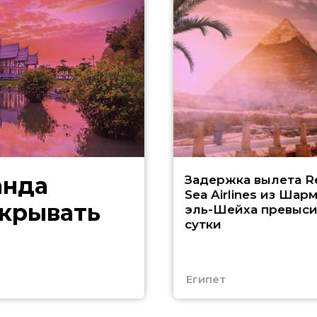
анда
Задержка вылета R
Sea Airlines из Шарм
скрывать
эль-Шейха превыс
сутки
Египет