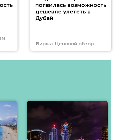
A
ость
появилась возможность
А
дешевле улететь в
Дубай
г
ем
Биржа. Ценовой обзор
Отм