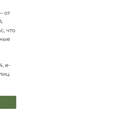
– от
A
с, что
сные
, e-
лиц.