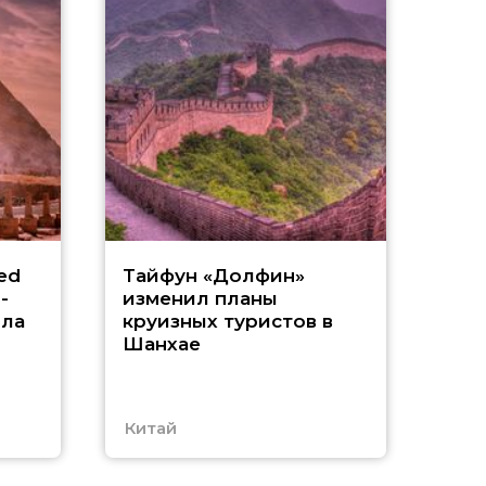
«
ed
Тайфун «Долфин»
-
изменил планы
А
ила
круизных туристов в
Шанхае
в
Китай
ОА