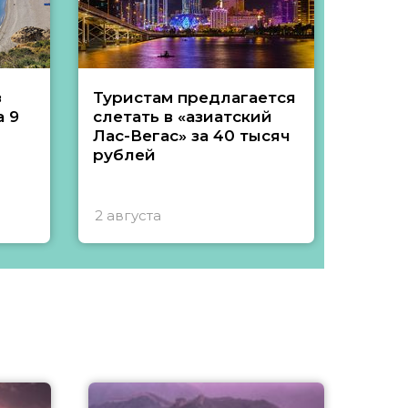
з
Туристам предлагается
Туры 
 9
слетать в «азиатский
подеш
Лас-Вегас» за 40 тысяч
тысяч
рублей
2 августа
1 авгу