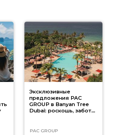
Эксклюзивные
Как п
предложения PAC
насыщ
ть
GROUP в Banyan Tree
Рас-э
у
Dubai: роскошь, забота
о детях и выгода до
45%
PAC GROUP
Русск