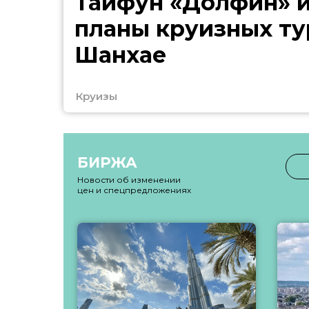
Тайфун «Долфин» 
планы круизных ту
Шанхае
Круизы
БИРЖА
Новости об изменении
цен и спецпредложениях