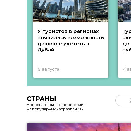
У туристов в регионах
Ту
появилась возможность
сл
дешевле улететь в
де
Дубай
ру
5 августа
4 а
СТРАНЫ
Новости о том, что происходит
на популярных направлениях