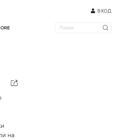
ВХОД
TORE
о
ки
ли на