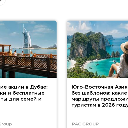
ие акции в Дубае:
Юго-Восточная Азия
ки и бесплатные
без шаблонов: какие
ты для семей и
маршруты предложи
туристам в 2026 год
Group
PAC GROUP