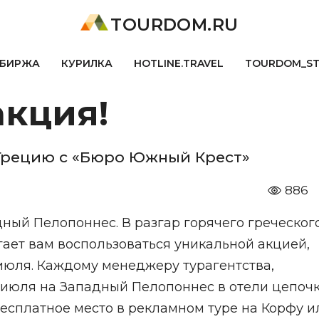
TOURDOM.RU
БИРЖА
КУРИЛКА
HOTLINE.TRAVEL
TOURDOM_S
акция!
Грецию с «Бюро Южный Крест»
886
дный Пелопоннес. В разгар горячего греческог
ает вам воспользоваться уникальной акцией,
1 июля. Каждому менеджеру турагентства,
 июля на Западный Пелопоннес в отели цепоч
есплатное место в рекламном туре на Корфу и