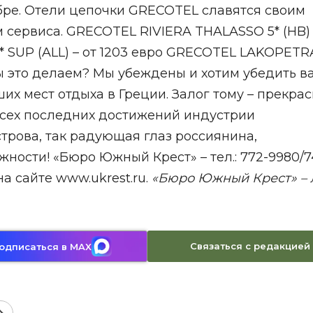
бре. Отели цепочки GRECOTEL славятся своим
 сервиса. GRECOTEL RIVIERA THALASSO 5* (HB) 
* SUP (ALL) – от 1203 евро GRECOTEL LAKOPETR
мы это делаем? Мы убеждены и хотим убедить ва
их мест отдыха в Греции. Залог тому – прекра
всех последних достижений индустрии
строва, так радующая глаз россиянина,
ости! «Бюро Южный Крест» – тел.: 772-9980/74
 на сайте www.ukrest.ru.
«Бюро Южный Крест» – 
Связаться с редакцией
одписаться в MAX