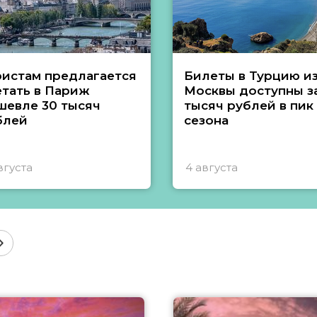
ристам предлагается
Билеты в Турцию и
етать в Париж
Москвы доступны за
шевле 30 тысяч
тысяч рублей в пик
блей
сезона
вгуста
4 августа