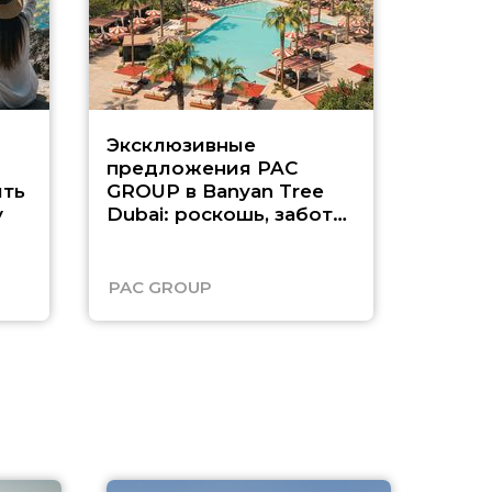
Эксклюзивные
Как п
предложения PAC
насыщ
ть
GROUP в Banyan Tree
Рас-э
у
Dubai: роскошь, забота
о детях и выгода до
45%
PAC GROUP
Русск