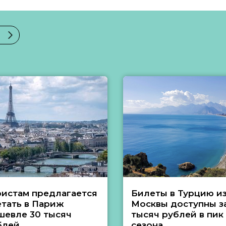
ристам предлагается
Билеты в Турцию и
етать в Париж
Москвы доступны за
шевле 30 тысяч
тысяч рублей в пик
блей
сезона