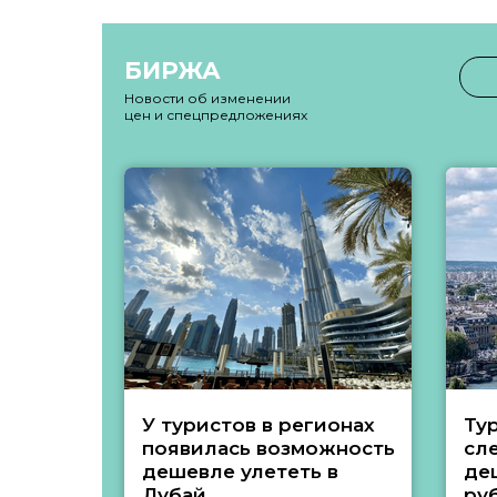
БИРЖА
Новости об изменении
цен и спецпредложениях
У туристов в регионах
Ту
появилась возможность
сл
дешевле улететь в
де
Дубай
ру