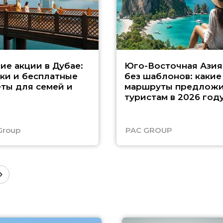
ие акции в Дубае:
Юго-Восточная Азия
ки и бесплатные
без шаблонов: какие
ты для семей и
маршруты предложи
туристам в 2026 год
Group
PAC GROUP