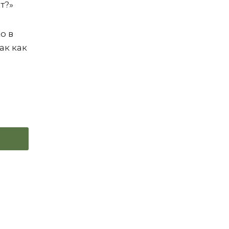
т?»
о в
ак как