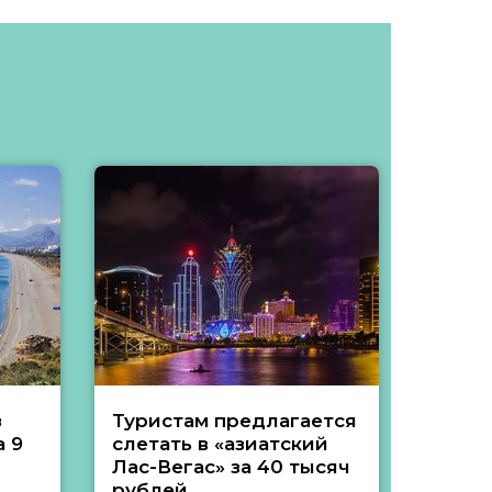
з
Туристам предлагается
Туры 
 9
слетать в «азиатский
подеш
Лас-Вегас» за 40 тысяч
тысяч
рублей