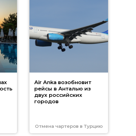
A
А
г
Чар
нах
Air Anka возобновит
ость
рейсы в Анталью из
двух российских
городов
Отмена чартеров в Турцию