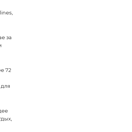
ines,
ае за
и
ее 72
 для
дее
тдых,