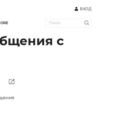
ВХОД
TORE
общения с
бщения