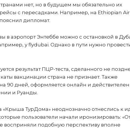
ранами нет, но в будущем мы обязательно их
ейсы с пересадками. Например, на Ethiopian Airl
, – пояснил дипломат.
вы в аэропорт Энтеббе можно с остановкой в Дуб
апример, у flydubai. Однако в пути нужно провест
буется результат ПЦР-теста, сделанного не поздн
каты вакцинации страна не признает. Также
на 90 дней, оформляется онлайн и действителен
ении и Руанды.
ла «Крыша ТурДома» неоднозначно отнеслись к и
которые пользователи начали иронизировать: «О
ие восприняли подобную перспективу вполне