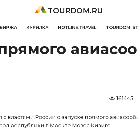
TOURDOM.RU
БИРЖА
КУРИЛКА
HOTLINE.TRAVEL
TOURDOM_S
 прямого авиасо
161445
 с властями России о запуске прямого авиасоо
сол республики в Москве Мозес Кизиге.