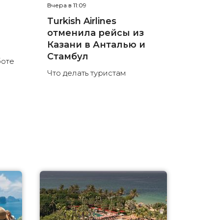
Вчера в 11:09
е
Turkish Airlines
отменила рейсы из
л
Казани в Анталью и
Стамбул
боте
Что делать туристам