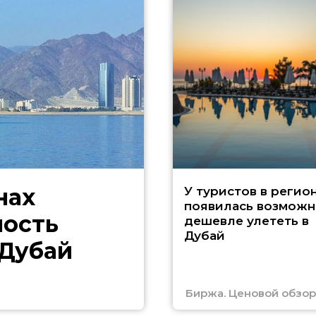
нах
У туристов в регио
появилась возможн
ность
дешевле улететь в
Дубай
 Дубай
Биржа. Ценовой обзор