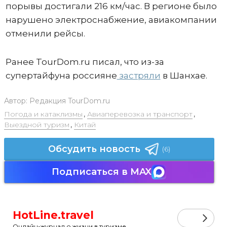
порывы достигали 216 км/час. В регионе было
нарушено электроснабжение, авиакомпании
отменили рейсы.
Ранее TourDom.ru писал, что из-за
супертайфуна россияне
застряли
в Шанхае.
Автор:
Редакция TourDom.ru
Погода и катаклизмы
,
Авиаперевозка и транспорт
,
Выездной туризм
,
Китай
Обсудить новость
(6)
Подписаться в MAX
HotLine.travel
Онлайн-журнал о жизни в туризме