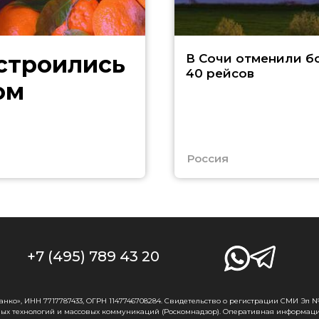
В Сочи отменили б
40 рейсов
ом
Россия
+7 (495) 789 43 20
о», ИНН 7717787433, ОГРН 1147746708284. Свидетельство о регистрации СМИ Эл № Ф
ых технологий и массовых коммуникаций (Роскомнадзор). Оперативная информаци