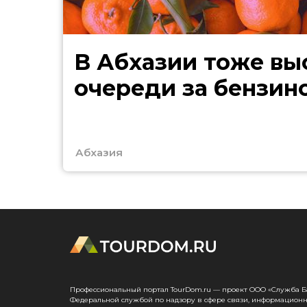
В Абхазии тоже выстроились
очереди за бензин
Абхазия
Профессиональный портал TourDom.ru — проект ООО «Служба Банк
Федеральной службой по надзору в сфере связи, информационн