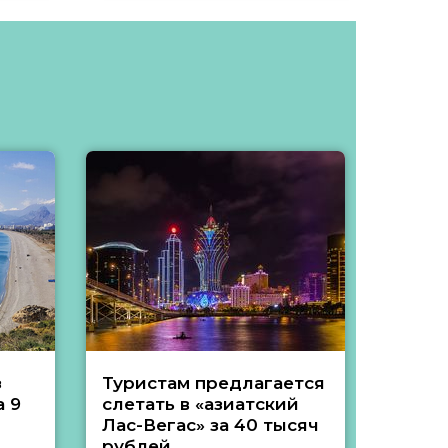
з
Туристам предлагается
Туры 
 9
слетать в «азиатский
подеш
Лас-Вегас» за 40 тысяч
тысяч
рублей