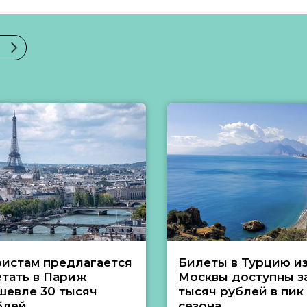
ристам предлагается
Билеты в Турцию и
етать в Париж
Москвы доступны за
шевле 30 тысяч
тысяч рублей в пик
блей
сезона