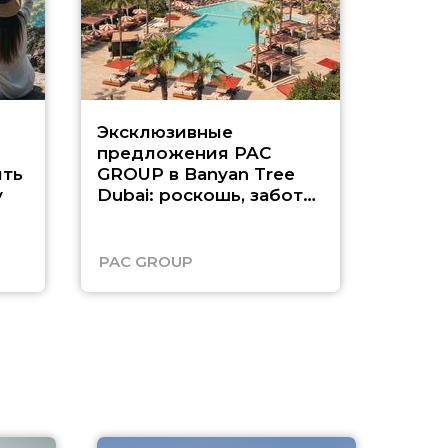
Эксклюзивные
Как п
предложения PAC
насыщ
ть
GROUP в Banyan Tree
Рас-э
у
Dubai: роскошь, забота
о детях и выгода до
45%
PAC GROUP
Русск