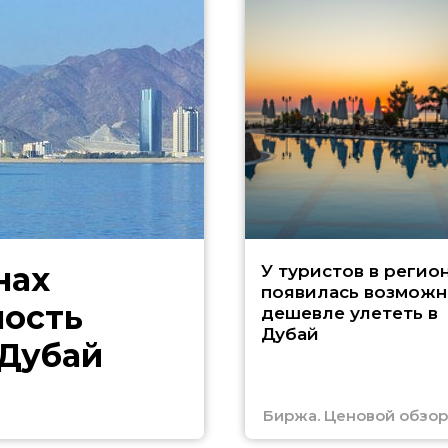
нах
У туристов в регио
появилась возможн
ность
дешевле улететь в
Дубай
 Дубай
Биржа. Ценовой обзор