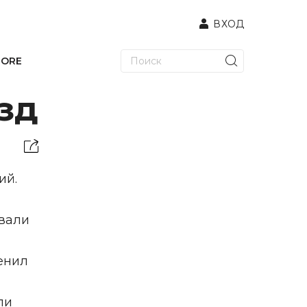
ВХОД
TORE
езд
ий.
овали
енил
ли