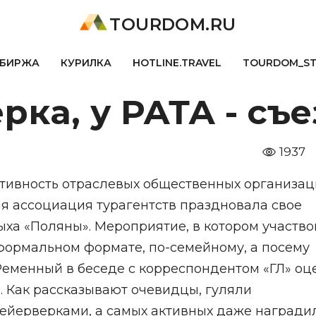
TOURDOM.RU
БИРЖА
КУРИЛКА
HOTLINE.TRAVEL
TOURDOM_S
рка, у РАТА - съ
1937
ктивность отраслевых общественных организац
я ассоциация турагентств праздновала свое
ха «Поляны». Мероприятие, в котором участв
еформальном формате, по-семейному, а посему
Ременный в беседе с корреспондентом «ГЛ» оц
м». Как рассказывают очевидцы, гуляли
фейерверками, а самых активных даже награди