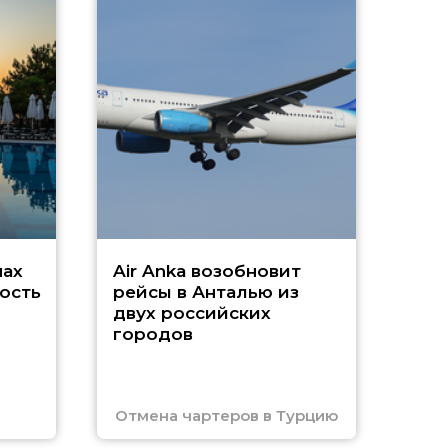
A
А
г
Чар
нах
Air Anka возобновит
ость
рейсы в Анталью из
двух российских
городов
Отмена чартеров в Турцию