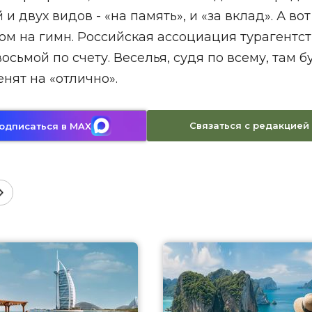
двух видов - «на память», и «за вклад». А вот
хом на гимн. Российская ассоциация турагентст
сьмой по счету. Веселья, судя по всему, там б
нят на «отлично».
Связаться с редакцией
одписаться в MAX