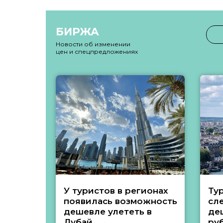
БИРЖА
Новости об изменении
цен и спецпредложениях
У туристов в регионах
Ту
появилась возможность
сл
дешевле улететь в
де
Дубай
ру