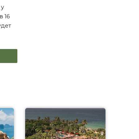
 у
в 16
удет