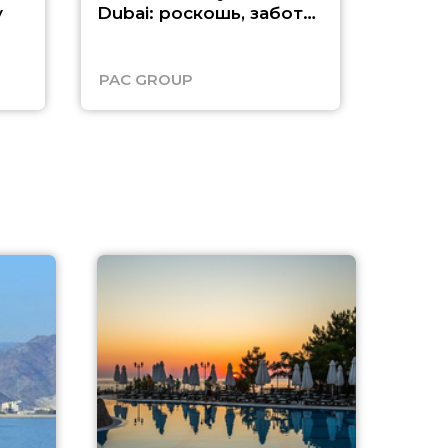
у
Dubai: роскошь, забота
о детях и выгода до
45%
PAC GROUP
Русск