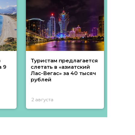
з
Туристам предлагается
Туры 
 9
слетать в «азиатский
подеш
Лас-Вегас» за 40 тысяч
тысяч
рублей
2 августа
1 авгу