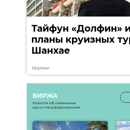
Тайфун «Долфин» 
планы круизных ту
Шанхае
Круизы
БИРЖА
Новости об изменении
цен и спецпредложениях