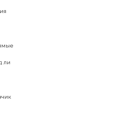
ния
рямые
д ли
зчик