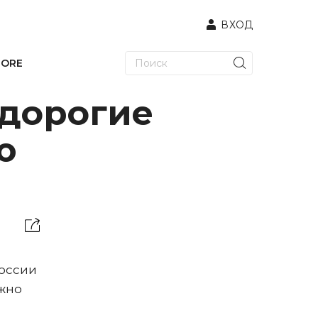
ВХОД
TORE
дорогие
ю
оссии
ожно