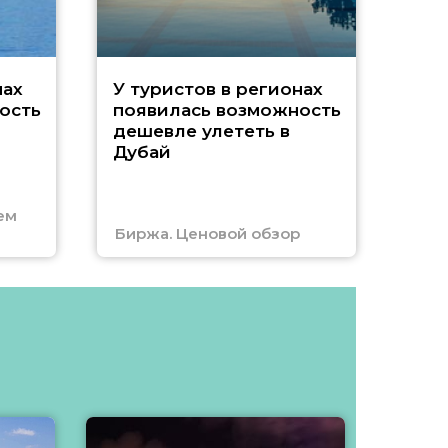
A
нах
У туристов в регионах
ость
появилась возможность
А
дешевле улететь в
Дубай
г
ем
Биржа. Ценовой обзор
Отм