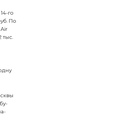
14-го
руб. По
Air
 тыс.
 одну
осквы
бу-
ла-