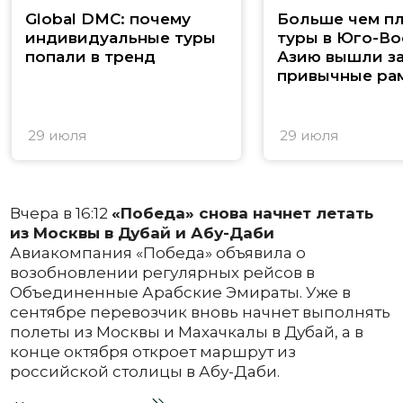
Global DMC: почему
Больше чем п
индивидуальные туры
туры в Юго-В
попали в тренд
Азию вышли з
привычные ра
29 июля
29 июля
Вчера в 16:12
«Победа» снова начнет летать
из Москвы в Дубай и Абу-Даби
Авиакомпания «Победа» объявила о
возобновлении регулярных рейсов в
Объединенные Арабские Эмираты. Уже в
сентябре перевозчик вновь начнет выполнять
полеты из Москвы и Махачкалы в Дубай, а в
конце октября откроет маршрут из
российской столицы в Абу-Даби.