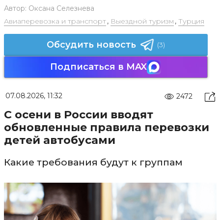
Автор:
Оксана Селезнева
Авиаперевозка и транспорт
,
Выездной туризм
,
Турция
Обсудить новость
(3)
Подписаться в MAX
07.08.2026, 11:32
2472
С осени в России вводят
обновленные правила перевозки
детей автобусами
Какие требования будут к группам