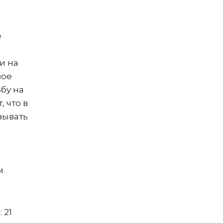
е
ки на
вое
бу на
 что в
вывать
м
 21