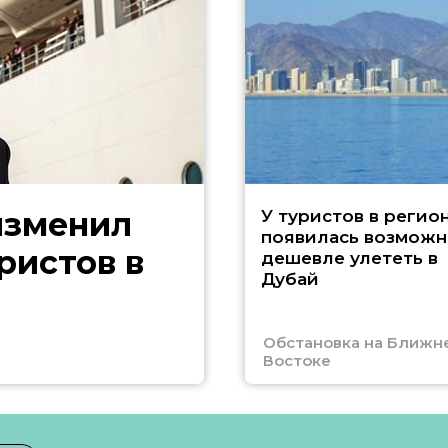
изменил
У туристов в регио
появилась возможн
ристов в
дешевле улететь в
Дубай
Обстановка на Ближн
Востоке