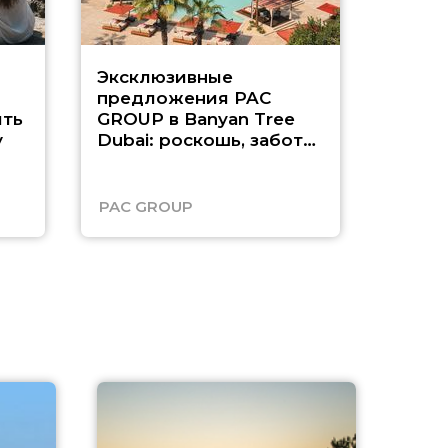
Эксклюзивные
Как п
предложения PAC
насыщ
ть
GROUP в Banyan Tree
Рас-э
у
Dubai: роскошь, забота
о детях и выгода до
45%
PAC GROUP
Русск