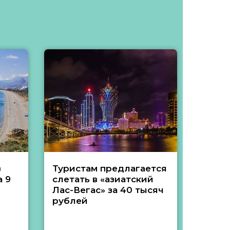
з
Туристам предлагается
Туры 
 9
слетать в «азиатский
подеш
Лас-Вегас» за 40 тысяч
тысяч
рублей