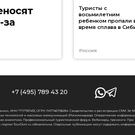
еносят
Туристы с
восьмилетним
-за
ребенком пропали 
время сплава в Сиб
Россия
+7 (495) 789 43 20
о», ИНН 7717787433, ОГРН 1147746708284. Свидетельство о регистрации СМИ Эл № Ф
ых технологий и массовых коммуникаций (Роскомнадзор). Оперативная информаци
ная аналитика. Профессиональный туристический форум. Вебинары, тренинги. При
 портал TourDom.ru обязательна. Отдельные публикации могут содержать информа