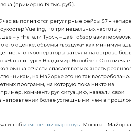
века (примерно 19 тыс. руб.).
йчас выполняются регулярные рейсы S7 – четыр
оукостер Vueling, по три недельных частоты у
, две – у «Натали Турс», – даёт обзор авиаперевоз
о его оценке, объёмы «воздуха» как минимум вд
ение, что туроператоры затеяли на острове борь
 «Натали Турс» Владимир Воробьёв. Он отмечает,
оков рынка отчасти спасает возможность реализо
венникам, на Майорке это не так востребовано.
ётных программ, на которую пока никто из
например, комментируя ситуацию, назвали свои
а направлении более успешными, чем в прошло
ъявил об
изменении маршрута
Москва – Майорка: