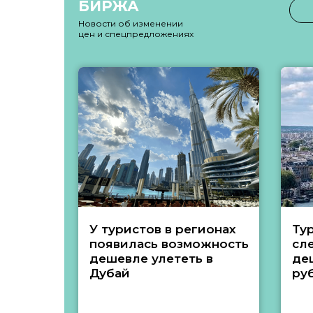
БИРЖА
Новости об изменении
цен и спецпредложениях
У туристов в регионах
Ту
появилась возможность
сл
дешевле улететь в
де
Дубай
ру