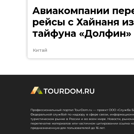
Авиакомпании пер
рейсы с Хайнаня из
тайфуна «Долфин»
Китай
Профессиональный портал TourDom.ru — проект ООО «Служба Банк
Федеральной службой по надзору в сфере связи, информационн
туристическом рынке в России и во всем мире. Новости, рыноч
перепечатке материалов или частичном цитировании ссылка на
предназначенную для пользователей до 16 лет.