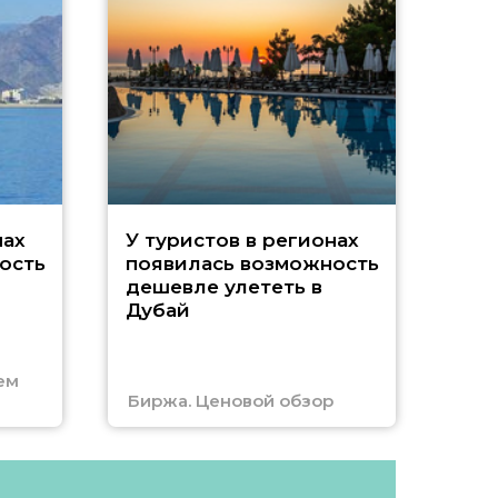
A
нах
У туристов в регионах
ость
появилась возможность
А
дешевле улететь в
Дубай
г
ем
Биржа. Ценовой обзор
Отм