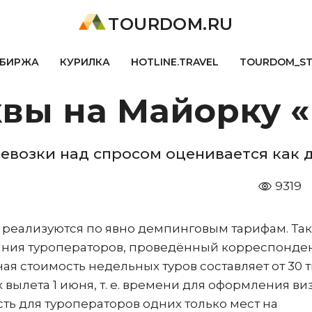
TOURDOM.RU
БИРЖА
КУРИЛКА
HOTLINE.TRAVEL
TOURDOM_S
вы на Майорку «
возки над спросом оценивается как 
9319
 реализуются по явно демпинговым тарифам. Так
ания туроператоров, проведённый корреспонде
ая стоимость недельных туров составляет от 30 т
х вылета 1 июня, т. е. времени для оформления ви
ть для туроператоров одних только мест на