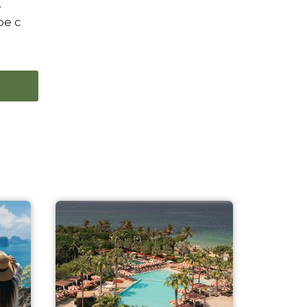
.
ое с