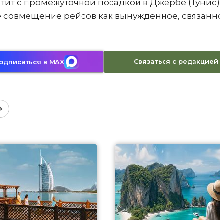
тит с промежуточной посадкой в Джербе (Тунис)
е совмещение рейсов как вынужденное, связанн
Связаться с редакцией
одписаться в MAX