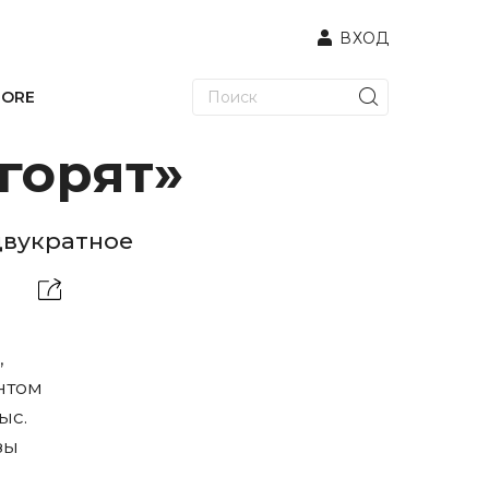
ВХОД
TORE
горят»
двукратное
,
нтом
ыс.
зы