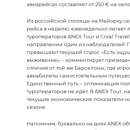
авиарейсах составляет от 250 € на чело
Из российской столицы на Майорку се
рейса в неделю, еженедельно летает л
туроператоров ANEX Tour и Coral Travel
направлении один из наблюдателей. П
превышают текущий спрос. «Есть ощущ
выживание», – комментирует президент
отличие от той же Барселоны, где игр
авиабилеты самостоятельным путешест
Единственный путь – оптимизация пол
туроператоров не идёт. В ANEX Tour, 
текущие экономические показатели н
сезоне.
Напомним, буквально на днях ANEX об