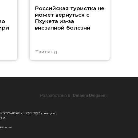
A
Российская туристка не
может вернуться с
н
во
Пхукета из-за
ири
внезапной болезни
Таиланд
Тур
Разработано в
Delaem Dvigaem
С77-48328 от 23.01.2012 г. выдано
я о
цию, не